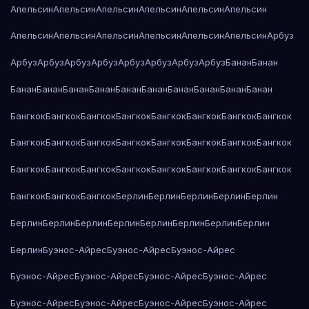
Апельсин
Апельсин
Апельсин
Апельсин
Апельсин
Апельсин
Апельсин
Апельсин
Апельсин
Апельсин
Апельсин
Апельсин
Арбуз
Арбуз
Арбуз
Арбуз
Арбуз
Арбуз
Арбуз
Арбуз
Арбуз
Банан
Банан
Банан
Банан
Банан
Банан
Банан
Банан
Банан
Банан
Банан
Банан
Бангкок
Бангкок
Бангкок
Бангкок
Бангкок
Бангкок
Бангкок
Бангкок
Бангкок
Бангкок
Бангкок
Бангкок
Бангкок
Бангкок
Бангкок
Бангкок
Бангкок
Бангкок
Бангкок
Бангкок
Бангкок
Бангкок
Бангкок
Бангкок
Бангкок
Бангкок
Бангкок
Берлин
Берлин
Берлин
Берлин
Берлин
Берлин
Берлин
Берлин
Берлин
Берлин
Берлин
Берлин
Берлин
Берлин
Буэнос-Айрес
Буэнос-Айрес
Буэнос-Айрес
Буэнос-Айрес
Буэнос-Айрес
Буэнос-Айрес
Буэнос-Айрес
Буэнос-Айрес
Буэнос-Айрес
Буэнос-Айрес
Буэнос-Айрес