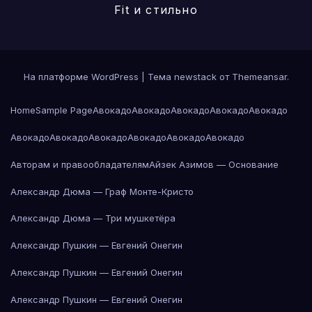
Fit и стильно
На платформе WordPress
|
Тема newstack от
Themeansar
.
Home
Sample Page
Авокадо
Авокадо
Авокадо
Авокадо
Авокадо
Авокадо
Авокадо
Авокадо
Авокадо
Авокадо
Авокадо
Авторам и правообладателям
Айзек Азимов — Основание
Александр Дюма — Граф Монте-Кристо
Александр Дюма — Три мушкетёра
Александр Пушкин — Евгений Онегин
Александр Пушкин — Евгений Онегин
Александр Пушкин — Евгений Онегин