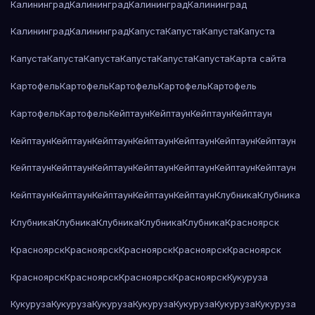
Калининград
Калининград
Калининград
Калининград
Калининград
Калининград
Капуста
Капуста
Капуста
Капуста
Капуста
Капуста
Капуста
Капуста
Капуста
Капуста
Карта сайта
Картофель
Картофель
Картофель
Картофель
Картофель
Картофель
Картофель
Кейптаун
Кейптаун
Кейптаун
Кейптаун
Кейптаун
Кейптаун
Кейптаун
Кейптаун
Кейптаун
Кейптаун
Кейптаун
Кейптаун
Кейптаун
Кейптаун
Кейптаун
Кейптаун
Кейптаун
Кейптаун
Кейптаун
Кейптаун
Кейптаун
Кейптаун
Кейптаун
Клубника
Клубника
Клубника
Клубника
Клубника
Клубника
Клубника
Красноярск
Красноярск
Красноярск
Красноярск
Красноярск
Красноярск
Красноярск
Красноярск
Красноярск
Красноярск
Кукуруза
Кукуруза
Кукуруза
Кукуруза
Кукуруза
Кукуруза
Кукуруза
Кукуруза