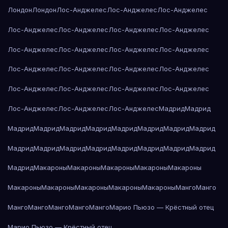
Лондон
Лондон
Лос-Анджелес
Лос-Анджелес
Лос-Анджелес
Лос-Анджелес
Лос-Анджелес
Лос-Анджелес
Лос-Анджелес
Лос-Анджелес
Лос-Анджелес
Лос-Анджелес
Лос-Анджелес
Лос-Анджелес
Лос-Анджелес
Лос-Анджелес
Лос-Анджелес
Лос-Анджелес
Лос-Анджелес
Лос-Анджелес
Лос-Анджелес
Лос-Анджелес
Лос-Анджелес
Лос-Анджелес
Мадрид
Мадрид
Мадрид
Мадрид
Мадрид
Мадрид
Мадрид
Мадрид
Мадрид
Мадрид
Мадрид
Мадрид
Мадрид
Мадрид
Мадрид
Мадрид
Мадрид
Мадрид
Мадрид
Макароны
Макароны
Макароны
Макароны
Макароны
Макароны
Макароны
Макароны
Макароны
Макароны
Манго
Манго
Манго
Манго
Манго
Манго
Манго
Марио Пьюзо — Крёстный отец
Марио Пьюзо — Крёстный отец