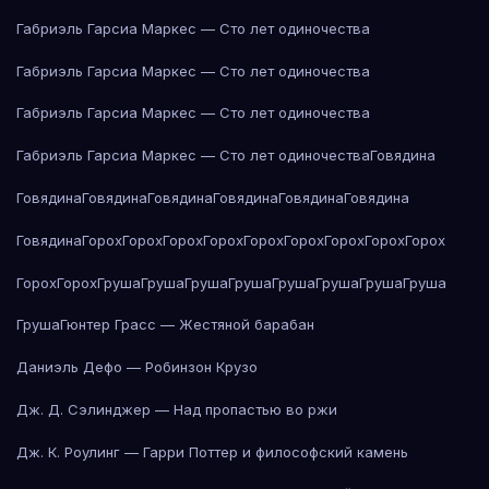
Габриэль Гарсиа Маркес — Сто лет одиночества
Габриэль Гарсиа Маркес — Сто лет одиночества
Габриэль Гарсиа Маркес — Сто лет одиночества
Габриэль Гарсиа Маркес — Сто лет одиночества
Говядина
Говядина
Говядина
Говядина
Говядина
Говядина
Говядина
Говядина
Горох
Горох
Горох
Горох
Горох
Горох
Горох
Горох
Горох
Горох
Горох
Груша
Груша
Груша
Груша
Груша
Груша
Груша
Груша
Груша
Гюнтер Грасс — Жестяной барабан
Даниэль Дефо — Робинзон Крузо
Дж. Д. Сэлинджер — Над пропастью во ржи
Дж. К. Роулинг — Гарри Поттер и философский камень