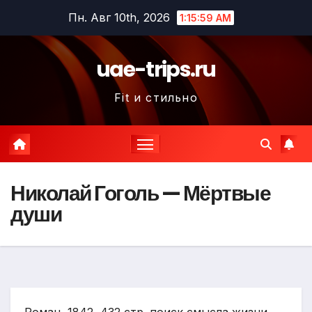
Перейти
Пн. Авг 10th, 2026
1:16:00 AM
к
содержимому
uae-trips.ru
Fit и стильно
Николай Гоголь — Мёртвые
души