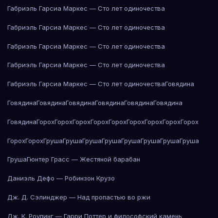
Габриэль Гарсиа Маркес — Сто лет одиночества
Габриэль Гарсиа Маркес — Сто лет одиночества
Габриэль Гарсиа Маркес — Сто лет одиночества
Габриэль Гарсиа Маркес — Сто лет одиночества
Габриэль Гарсиа Маркес — Сто лет одиночества
Говядина
Говядина
Говядина
Говядина
Говядина
Говядина
Говядина
Говядина
Горох
Горох
Горох
Горох
Горох
Горох
Горох
Горох
Горох
Горох
Горох
Груша
Груша
Груша
Груша
Груша
Груша
Груша
Груша
Груша
Гюнтер Грасс — Жестяной барабан
Даниэль Дефо — Робинзон Крузо
Дж. Д. Сэлинджер — Над пропастью во ржи
Дж. К. Роулинг — Гарри Поттер и философский камень