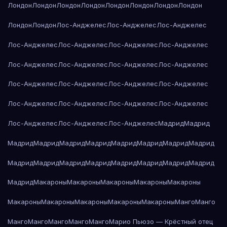
Лондон
Лондон
Лондон
Лондон
Лондон
Лондон
Лондон
Лондон
Лондон
Лондон
Лос-Анджелес
Лос-Анджелес
Лос-Анджелес
Лос-Анджелес
Лос-Анджелес
Лос-Анджелес
Лос-Анджелес
Лос-Анджелес
Лос-Анджелес
Лос-Анджелес
Лос-Анджелес
Лос-Анджелес
Лос-Анджелес
Лос-Анджелес
Лос-Анджелес
Лос-Анджелес
Лос-Анджелес
Лос-Анджелес
Лос-Анджелес
Лос-Анджелес
Лос-Анджелес
Лос-Анджелес
Мадрид
Мадрид
Мадрид
Мадрид
Мадрид
Мадрид
Мадрид
Мадрид
Мадрид
Мадрид
Мадрид
Мадрид
Мадрид
Мадрид
Мадрид
Мадрид
Мадрид
Мадрид
Мадрид
Макароны
Макароны
Макароны
Макароны
Макароны
Макароны
Макароны
Макароны
Макароны
Макароны
Манго
Манго
Манго
Манго
Манго
Манго
Манго
Марио Пьюзо — Крёстный отец