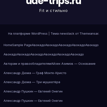
uae-trips.ru
Fit и стильно
На платформе WordPress
|
Тема newstack от
Themeansar
.
Home
Sample Page
Авокадо
Авокадо
Авокадо
Авокадо
Авокадо
Авокадо
Авокадо
Авокадо
Авокадо
Авокадо
Авокадо
Авторам и правообладателям
Айзек Азимов — Основание
Александр Дюма — Граф Монте-Кристо
Александр Дюма — Три мушкетёра
Александр Пушкин — Евгений Онегин
Александр Пушкин — Евгений Онегин