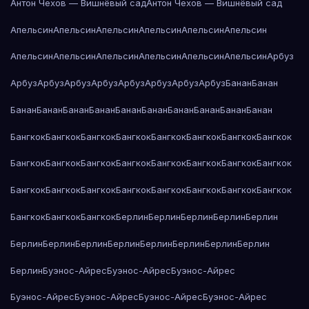
Антон Чехов — Вишнёвый сад
Антон Чехов — Вишнёвый сад
Апельсин
Апельсин
Апельсин
Апельсин
Апельсин
Апельсин
Апельсин
Апельсин
Апельсин
Апельсин
Апельсин
Апельсин
Арбуз
Арбуз
Арбуз
Арбуз
Арбуз
Арбуз
Арбуз
Арбуз
Арбуз
Банан
Банан
Банан
Банан
Банан
Банан
Банан
Банан
Банан
Банан
Банан
Банан
Бангкок
Бангкок
Бангкок
Бангкок
Бангкок
Бангкок
Бангкок
Бангкок
Бангкок
Бангкок
Бангкок
Бангкок
Бангкок
Бангкок
Бангкок
Бангкок
Бангкок
Бангкок
Бангкок
Бангкок
Бангкок
Бангкок
Бангкок
Бангкок
Бангкок
Бангкок
Бангкок
Берлин
Берлин
Берлин
Берлин
Берлин
Берлин
Берлин
Берлин
Берлин
Берлин
Берлин
Берлин
Берлин
Берлин
Буэнос-Айрес
Буэнос-Айрес
Буэнос-Айрес
Буэнос-Айрес
Буэнос-Айрес
Буэнос-Айрес
Буэнос-Айрес