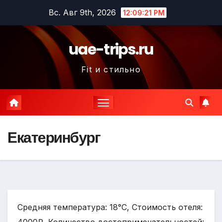
Перейти
Вс. Авг 9th, 2026
12:09:22 PM
к
содержимому
uae-trips.ru
Fit и стильно
Екатеринбург
Средняя температура: 18°C, Стоимость отеля: