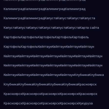
Калининград
Калининград
Калининград
Калининград
Калининград
Калининград
Капуста
Капуста
Капуста
Капуста
Капуста
Капуста
Капуста
Капуста
Капуста
Капуста
Карта сайта
Картофель
Картофель
Картофель
Картофель
Картофель
Картофель
Картофель
Кейптаун
Кейптаун
Кейптаун
Кейптаун
Кейптаун
Кейптаун
Кейптаун
Кейптаун
Кейптаун
Кейптаун
Кейптаун
Кейптаун
Кейптаун
Кейптаун
Кейптаун
Кейптаун
Кейптаун
Кейптаун
Кейптаун
Кейптаун
Кейптаун
Кейптаун
Кейптаун
Клубника
Клубника
Клубника
Клубника
Клубника
Клубника
Клубника
Красноярск
Красноярск
Красноярск
Красноярск
Красноярск
Красноярск
Красноярск
Красноярск
Красноярск
Красноярск
Кукуруза