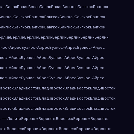
нан
Банан
Банан
Банан
Банан
Банан
Бангкок
Бангкок
Бангкок
Бангкок
Бангкок
Бангкок
Бангкок
Бангкок
Бангкок
Бангкок
Бангкок
Бангкок
Бангкок
Бангкок
Бангкок
Бангкок
Бангкок
ерлин
Берлин
Берлин
Берлин
Берлин
Берлин
Берлин
Берлин
энос-Айрес
Буэнос-Айрес
Буэнос-Айрес
Буэнос-Айрес
энос-Айрес
Буэнос-Айрес
Буэнос-Айрес
Буэнос-Айрес
энос-Айрес
Буэнос-Айрес
Буэнос-Айрес
Буэнос-Айрес
энос-Айрес
Буэнос-Айрес
Буэнос-Айрес
Буэнос-Айрес
восток
Владивосток
Владивосток
Владивосток
Владивосток
восток
Владивосток
Владивосток
Владивосток
Владивосток
восток
Владивосток
Владивосток
Владивосток
Владивосток
в — Лолита
Воронеж
Воронеж
Воронеж
Воронеж
Воронеж
неж
Воронеж
Воронеж
Воронеж
Воронеж
Воронеж
Воронеж