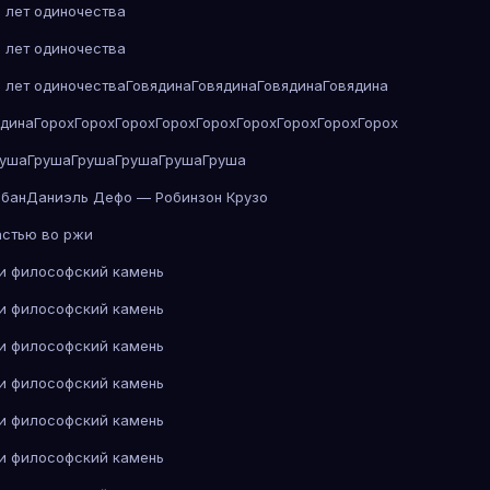
 лет одиночества
 лет одиночества
 лет одиночества
Говядина
Говядина
Говядина
Говядина
ядина
Горох
Горох
Горох
Горох
Горох
Горох
Горох
Горох
Горох
руша
Груша
Груша
Груша
Груша
Груша
абан
Даниэль Дефо — Робинзон Крузо
астью во ржи
 и философский камень
 и философский камень
 и философский камень
 и философский камень
 и философский камень
 и философский камень