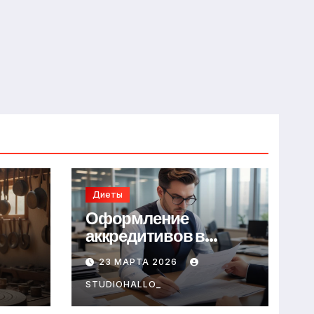
Диеты
Оформление
аккредитивов в
международной
23 МАРТА 2026
торговле
STUDIOHALLO_