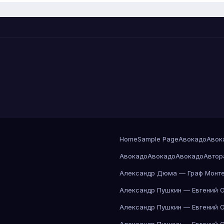
Home
Sample Page
Авокадо
Авок
Авокадо
Авокадо
Авокадо
Автор
Александр Дюма — Граф Монте
Александр Пушкин — Евгений 
Александр Пушкин — Евгений 