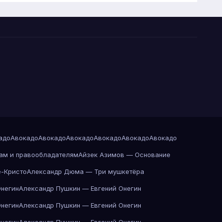
адо
Авокадо
Авокадо
Авокадо
Авокадо
Авокадо
Авокадо
ам и правообладателям
Айзек Азимов — Основание
-Кристо
Александр Дюма — Три мушкетёра
Онегин
Александр Пушкин — Евгений Онегин
Онегин
Александр Пушкин — Евгений Онегин