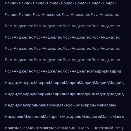
Лондон
Лондон
Лондон
Лондон
Лондон
Лондон
Лондон
Лондон
Лондон
Лондон
Лос-Анджелес
Лос-Анджелес
Лос-Анджелес
Лос-Анджелес
Лос-Анджелес
Лос-Анджелес
Лос-Анджелес
Лос-Анджелес
Лос-Анджелес
Лос-Анджелес
Лос-Анджелес
Лос-Анджелес
Лос-Анджелес
Лос-Анджелес
Лос-Анджелес
Лос-Анджелес
Лос-Анджелес
Лос-Анджелес
Лос-Анджелес
Лос-Анджелес
Лос-Анджелес
Лос-Анджелес
Мадрид
Мадрид
Мадрид
Мадрид
Мадрид
Мадрид
Мадрид
Мадрид
Мадрид
Мадрид
Мадрид
Мадрид
Мадрид
Мадрид
Мадрид
Мадрид
Мадрид
Мадрид
Мадрид
Макароны
Макароны
Макароны
Макароны
Макароны
Макароны
Макароны
Макароны
Макароны
Макароны
Манго
Манго
Манго
Манго
Манго
Манго
Манго
Марио Пьюзо — Крёстный отец