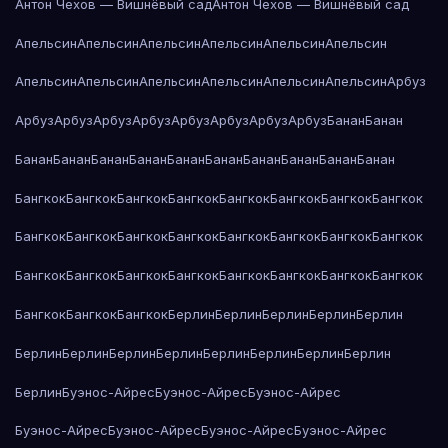
Антон Чехов — Вишнёвый сад
Антон Чехов — Вишнёвый сад
Апельсин
Апельсин
Апельсин
Апельсин
Апельсин
Апельсин
Апельсин
Апельсин
Апельсин
Апельсин
Апельсин
Апельсин
Арбуз
Арбуз
Арбуз
Арбуз
Арбуз
Арбуз
Арбуз
Арбуз
Арбуз
Банан
Банан
Банан
Банан
Банан
Банан
Банан
Банан
Банан
Банан
Банан
Банан
Бангкок
Бангкок
Бангкок
Бангкок
Бангкок
Бангкок
Бангкок
Бангкок
Бангкок
Бангкок
Бангкок
Бангкок
Бангкок
Бангкок
Бангкок
Бангкок
Бангкок
Бангкок
Бангкок
Бангкок
Бангкок
Бангкок
Бангкок
Бангкок
Бангкок
Бангкок
Бангкок
Берлин
Берлин
Берлин
Берлин
Берлин
Берлин
Берлин
Берлин
Берлин
Берлин
Берлин
Берлин
Берлин
Берлин
Буэнос-Айрес
Буэнос-Айрес
Буэнос-Айрес
Буэнос-Айрес
Буэнос-Айрес
Буэнос-Айрес
Буэнос-Айрес