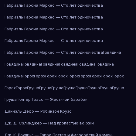
Габриэль Гарсиа Маркес — Сто лет одиночества
Габриэль Гарсиа Маркес — Сто лет одиночества
Габриэль Гарсиа Маркес — Сто лет одиночества
Габриэль Гарсиа Маркес — Сто лет одиночества
Габриэль Гарсиа Маркес — Сто лет одиночества
Говядина
Говядина
Говядина
Говядина
Говядина
Говядина
Говядина
Говядина
Горох
Горох
Горох
Горох
Горох
Горох
Горох
Горох
Горох
Горох
Горох
Груша
Груша
Груша
Груша
Груша
Груша
Груша
Груша
Груша
Гюнтер Грасс — Жестяной барабан
Даниэль Дефо — Робинзон Крузо
Дж. Д. Сэлинджер — Над пропастью во ржи
Дж. К. Роулинг — Гарри Поттер и философский камень