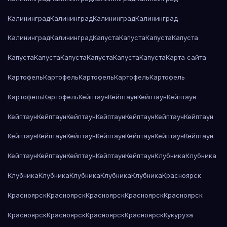
Калининград
Калининград
Калининград
Калининград
Калининград
Калининград
Капуста
Капуста
Капуста
Капуста
Капуста
Капуста
Капуста
Капуста
Капуста
Капуста
Карта сайта
Картофель
Картофель
Картофель
Картофель
Картофель
Картофель
Картофель
Кейптаун
Кейптаун
Кейптаун
Кейптаун
Кейптаун
Кейптаун
Кейптаун
Кейптаун
Кейптаун
Кейптаун
Кейптаун
Кейптаун
Кейптаун
Кейптаун
Кейптаун
Кейптаун
Кейптаун
Кейптаун
Кейптаун
Кейптаун
Кейптаун
Кейптаун
Кейптаун
Клубника
Клубника
Клубника
Клубника
Клубника
Клубника
Клубника
Красноярск
Красноярск
Красноярск
Красноярск
Красноярск
Красноярск
Красноярск
Красноярск
Красноярск
Красноярск
Кукуруза