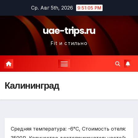
Перейти
Ср. Авг 5th, 2026
9:51:06 PM
к
содержимому
uae-trips.ru
Fit и стильно
Калининград
Средняя температура: -6°C, Стоимость отеля: