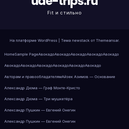
uae-trips.ru
Fit и стильно
На платформе WordPress
|
Тема newstack от
Themeansar
.
Home
Sample Page
Авокадо
Авокадо
Авокадо
Авокадо
Авокадо
Авокадо
Авокадо
Авокадо
Авокадо
Авокадо
Авокадо
Авторам и правообладателям
Айзек Азимов — Основание
Александр Дюма — Граф Монте-Кристо
Александр Дюма — Три мушкетёра
Александр Пушкин — Евгений Онегин
Александр Пушкин — Евгений Онегин