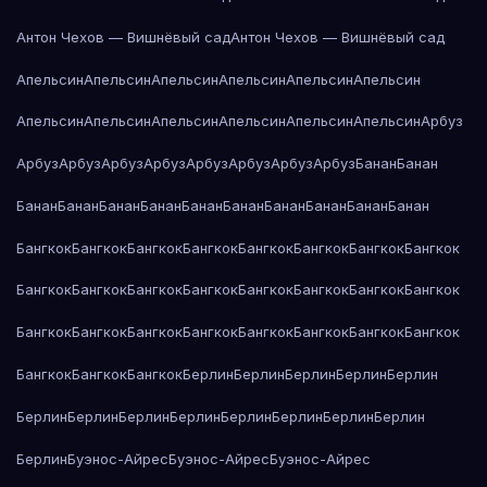
Антон Чехов — Вишнёвый сад
Антон Чехов — Вишнёвый сад
Апельсин
Апельсин
Апельсин
Апельсин
Апельсин
Апельсин
Апельсин
Апельсин
Апельсин
Апельсин
Апельсин
Апельсин
Арбуз
Арбуз
Арбуз
Арбуз
Арбуз
Арбуз
Арбуз
Арбуз
Арбуз
Банан
Банан
Банан
Банан
Банан
Банан
Банан
Банан
Банан
Банан
Банан
Банан
Бангкок
Бангкок
Бангкок
Бангкок
Бангкок
Бангкок
Бангкок
Бангкок
Бангкок
Бангкок
Бангкок
Бангкок
Бангкок
Бангкок
Бангкок
Бангкок
Бангкок
Бангкок
Бангкок
Бангкок
Бангкок
Бангкок
Бангкок
Бангкок
Бангкок
Бангкок
Бангкок
Берлин
Берлин
Берлин
Берлин
Берлин
Берлин
Берлин
Берлин
Берлин
Берлин
Берлин
Берлин
Берлин
Берлин
Буэнос-Айрес
Буэнос-Айрес
Буэнос-Айрес