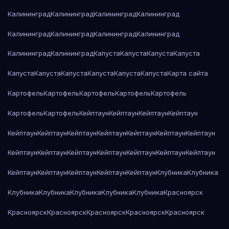
Калининград
Калининград
Калининград
Калининград
Калининград
Калининград
Калининград
Калининград
Калининград
Калининград
Капуста
Капуста
Капуста
Капуста
Капуста
Капуста
Капуста
Капуста
Капуста
Капуста
Карта сайта
Картофель
Картофель
Картофель
Картофель
Картофель
Картофель
Картофель
Кейптаун
Кейптаун
Кейптаун
Кейптаун
Кейптаун
Кейптаун
Кейптаун
Кейптаун
Кейптаун
Кейптаун
Кейптаун
Кейптаун
Кейптаун
Кейптаун
Кейптаун
Кейптаун
Кейптаун
Кейптаун
Кейптаун
Кейптаун
Кейптаун
Кейптаун
Кейптаун
Клубника
Клубника
Клубника
Клубника
Клубника
Клубника
Клубника
Красноярск
Красноярск
Красноярск
Красноярск
Красноярск
Красноярск