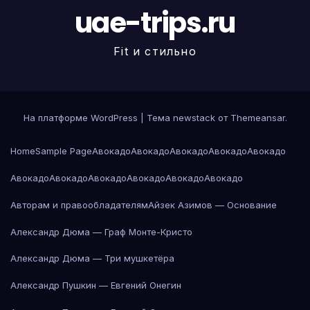
uae-trips.ru
Fit и стильно
На платформе WordPress
|
Тема newstack от
Themeansar
.
Home
Sample Page
Авокадо
Авокадо
Авокадо
Авокадо
Авокадо
Авокадо
Авокадо
Авокадо
Авокадо
Авокадо
Авокадо
Авторам и правообладателям
Айзек Азимов — Основание
Александр Дюма — Граф Монте-Кристо
Александр Дюма — Три мушкетёра
Александр Пушкин — Евгений Онегин