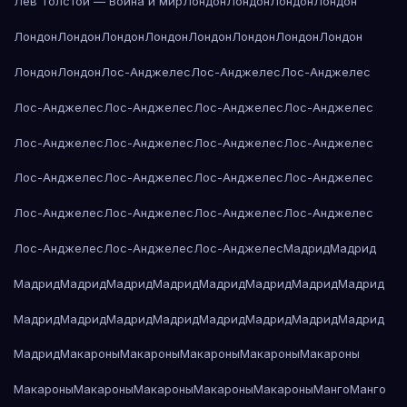
Лев Толстой — Война и мир
Лондон
Лондон
Лондон
Лондон
Лондон
Лондон
Лондон
Лондон
Лондон
Лондон
Лондон
Лондон
Лондон
Лондон
Лос-Анджелес
Лос-Анджелес
Лос-Анджелес
Лос-Анджелес
Лос-Анджелес
Лос-Анджелес
Лос-Анджелес
Лос-Анджелес
Лос-Анджелес
Лос-Анджелес
Лос-Анджелес
Лос-Анджелес
Лос-Анджелес
Лос-Анджелес
Лос-Анджелес
Лос-Анджелес
Лос-Анджелес
Лос-Анджелес
Лос-Анджелес
Лос-Анджелес
Лос-Анджелес
Лос-Анджелес
Мадрид
Мадрид
Мадрид
Мадрид
Мадрид
Мадрид
Мадрид
Мадрид
Мадрид
Мадрид
Мадрид
Мадрид
Мадрид
Мадрид
Мадрид
Мадрид
Мадрид
Мадрид
Мадрид
Макароны
Макароны
Макароны
Макароны
Макароны
Макароны
Макароны
Макароны
Макароны
Макароны
Манго
Манго