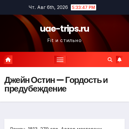
Перейти
Чт. Авг 6th, 2026
5:33:48 PM
к
содержимому
uae-trips.ru
Fit и стильно
Джейн Остин — Гордость и
предубеждение