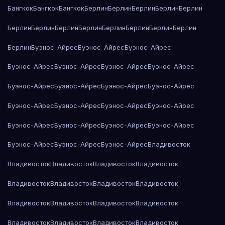
Бангкок
Бангкок
Бангкок
Берлин
Берлин
Берлин
Берлин
Берлин
Берлин
Берлин
Берлин
Берлин
Берлин
Берлин
Берлин
Берлин
Берлин
Буэнос-Айрес
Буэнос-Айрес
Буэнос-Айрес
Буэнос-Айрес
Буэнос-Айрес
Буэнос-Айрес
Буэнос-Айрес
Буэнос-Айрес
Буэнос-Айрес
Буэнос-Айрес
Буэнос-Айрес
Буэнос-Айрес
Буэнос-Айрес
Буэнос-Айрес
Буэнос-Айрес
Буэнос-Айрес
Буэнос-Айрес
Буэнос-Айрес
Буэнос-Айрес
Буэнос-Айрес
Буэнос-Айрес
Буэнос-Айрес
Владивосток
Владивосток
Владивосток
Владивосток
Владивосток
Владивосток
Владивосток
Владивосток
Владивосток
Владивосток
Владивосток
Владивосток
Владивосток
Владивосток
Владивосток
Владивосток
Владивосток