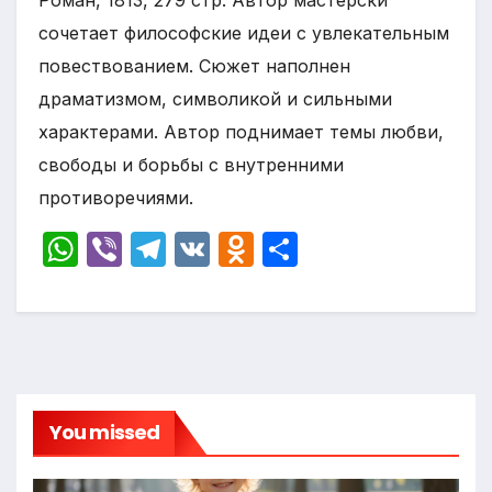
Роман, 1813, 279 стр. Автор мастерски
сочетает философские идеи с увлекательным
повествованием. Сюжет наполнен
драматизмом, символикой и сильными
характерами. Автор поднимает темы любви,
свободы и борьбы с внутренними
противоречиями.
W
Vi
T
V
O
О
h
b
el
K
d
т
at
er
e
n
п
s
gr
o
р
A
a
kl
а
p
m
a
в
You missed
p
s
и