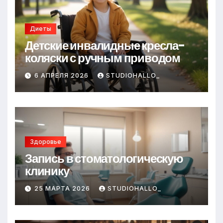
s
т
ni
ь
ki
Диеты
Детские инвалидные кресла-
коляски с ручным приводом
6 АПРЕЛЯ 2026
STUDIOHALLO_
Здоровье
Запись в стоматологическую
клинику
25 МАРТА 2026
STUDIOHALLO_