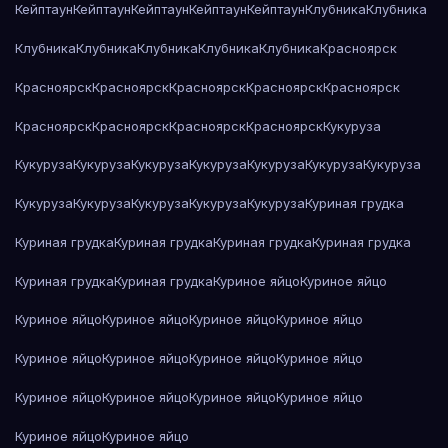
Кейптаун
Кейптаун
Кейптаун
Кейптаун
Кейптаун
Клубника
Клубника
Клубника
Клубника
Клубника
Клубника
Клубника
Красноярск
Красноярск
Красноярск
Красноярск
Красноярск
Красноярск
Красноярск
Красноярск
Красноярск
Красноярск
Кукуруза
Кукуруза
Кукуруза
Кукуруза
Кукуруза
Кукуруза
Кукуруза
Кукуруза
Кукуруза
Кукуруза
Кукуруза
Кукуруза
Кукуруза
Куриная грудка
Куриная грудка
Куриная грудка
Куриная грудка
Куриная грудка
Куриная грудка
Куриная грудка
Куриное яйцо
Куриное яйцо
Куриное яйцо
Куриное яйцо
Куриное яйцо
Куриное яйцо
Куриное яйцо
Куриное яйцо
Куриное яйцо
Куриное яйцо
Куриное яйцо
Куриное яйцо
Куриное яйцо
Куриное яйцо
Куриное яйцо
Куриное яйцо