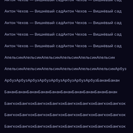
Антон Чехов — Вишнёвый сад
Антон Чехов — Вишнёвый сад
Антон Чехов — Вишнёвый сад
Антон Чехов — Вишнёвый сад
Антон Чехов — Вишнёвый сад
Антон Чехов — Вишнёвый сад
Антон Чехов — Вишнёвый сад
Антон Чехов — Вишнёвый сад
Апельсин
Апельсин
Апельсин
Апельсин
Апельсин
Апельсин
Апельсин
Апельсин
Апельсин
Апельсин
Апельсин
Апельсин
Арбуз
Арбуз
Арбуз
Арбуз
Арбуз
Арбуз
Арбуз
Арбуз
Арбуз
Банан
Банан
Банан
Банан
Банан
Банан
Банан
Банан
Банан
Банан
Банан
Банан
Бангкок
Бангкок
Бангкок
Бангкок
Бангкок
Бангкок
Бангкок
Бангкок
Бангкок
Бангкок
Бангкок
Бангкок
Бангкок
Бангкок
Бангкок
Бангкок
Бангкок
Бангкок
Бангкок
Бангкок
Бангкок
Бангкок
Бангкок
Бангкок