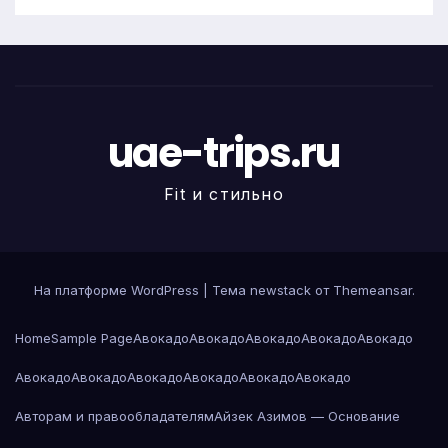
uae-trips.ru
Fit и стильно
На платформе WordPress
|
Тема newstack от
Themeansar
.
Home
Sample Page
Авокадо
Авокадо
Авокадо
Авокадо
Авокадо
Авокадо
Авокадо
Авокадо
Авокадо
Авокадо
Авокадо
Авторам и правообладателям
Айзек Азимов — Основание