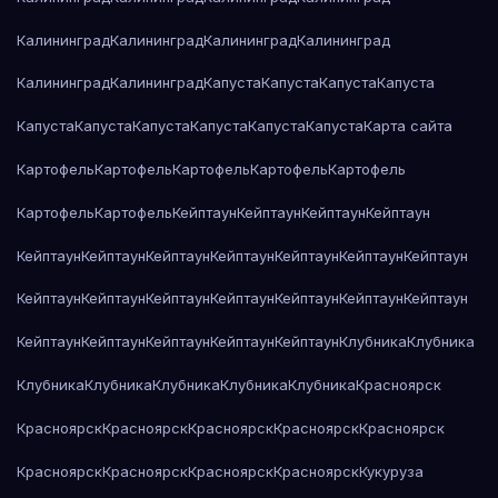
Калининград
Калининград
Калининград
Калининград
Калининград
Калининград
Капуста
Капуста
Капуста
Капуста
Капуста
Капуста
Капуста
Капуста
Капуста
Капуста
Карта сайта
Картофель
Картофель
Картофель
Картофель
Картофель
Картофель
Картофель
Кейптаун
Кейптаун
Кейптаун
Кейптаун
Кейптаун
Кейптаун
Кейптаун
Кейптаун
Кейптаун
Кейптаун
Кейптаун
Кейптаун
Кейптаун
Кейптаун
Кейптаун
Кейптаун
Кейптаун
Кейптаун
Кейптаун
Кейптаун
Кейптаун
Кейптаун
Кейптаун
Клубника
Клубника
Клубника
Клубника
Клубника
Клубника
Клубника
Красноярск
Красноярск
Красноярск
Красноярск
Красноярск
Красноярск
Красноярск
Красноярск
Красноярск
Красноярск
Кукуруза