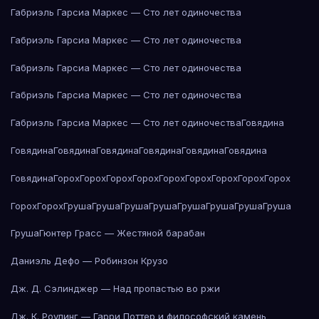
Габриэль Гарсиа Маркес — Сто лет одиночества
Габриэль Гарсиа Маркес — Сто лет одиночества
Габриэль Гарсиа Маркес — Сто лет одиночества
Габриэль Гарсиа Маркес — Сто лет одиночества
Габриэль Гарсиа Маркес — Сто лет одиночества
Говядина
Говядина
Говядина
Говядина
Говядина
Говядина
Говядина
Говядина
Горох
Горох
Горох
Горох
Горох
Горох
Горох
Горох
Горох
Горох
Горох
Груша
Груша
Груша
Груша
Груша
Груша
Груша
Груша
Груша
Гюнтер Грасс — Жестяной барабан
Даниэль Дефо — Робинзон Крузо
Дж. Д. Сэлинджер — Над пропастью во ржи
Дж. К. Роулинг — Гарри Поттер и философский камень