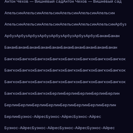
Антон Чехов — Вишнёвый сад
Антон Чехов — Вишнёвый сад
Апельсин
Апельсин
Апельсин
Апельсин
Апельсин
Апельсин
Апельсин
Апельсин
Апельсин
Апельсин
Апельсин
Апельсин
Арбуз
Арбуз
Арбуз
Арбуз
Арбуз
Арбуз
Арбуз
Арбуз
Арбуз
Банан
Банан
Банан
Банан
Банан
Банан
Банан
Банан
Банан
Банан
Банан
Банан
Бангкок
Бангкок
Бангкок
Бангкок
Бангкок
Бангкок
Бангкок
Бангкок
Бангкок
Бангкок
Бангкок
Бангкок
Бангкок
Бангкок
Бангкок
Бангкок
Бангкок
Бангкок
Бангкок
Бангкок
Бангкок
Бангкок
Бангкок
Бангкок
Бангкок
Бангкок
Бангкок
Берлин
Берлин
Берлин
Берлин
Берлин
Берлин
Берлин
Берлин
Берлин
Берлин
Берлин
Берлин
Берлин
Берлин
Буэнос-Айрес
Буэнос-Айрес
Буэнос-Айрес
Буэнос-Айрес
Буэнос-Айрес
Буэнос-Айрес
Буэнос-Айрес