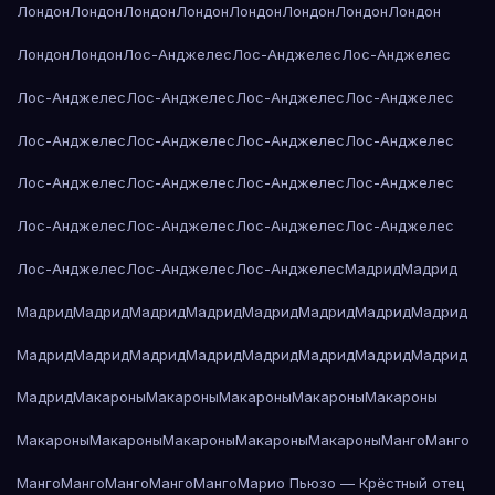
Лондон
Лондон
Лондон
Лондон
Лондон
Лондон
Лондон
Лондон
Лондон
Лондон
Лос-Анджелес
Лос-Анджелес
Лос-Анджелес
Лос-Анджелес
Лос-Анджелес
Лос-Анджелес
Лос-Анджелес
Лос-Анджелес
Лос-Анджелес
Лос-Анджелес
Лос-Анджелес
Лос-Анджелес
Лос-Анджелес
Лос-Анджелес
Лос-Анджелес
Лос-Анджелес
Лос-Анджелес
Лос-Анджелес
Лос-Анджелес
Лос-Анджелес
Лос-Анджелес
Лос-Анджелес
Мадрид
Мадрид
Мадрид
Мадрид
Мадрид
Мадрид
Мадрид
Мадрид
Мадрид
Мадрид
Мадрид
Мадрид
Мадрид
Мадрид
Мадрид
Мадрид
Мадрид
Мадрид
Мадрид
Макароны
Макароны
Макароны
Макароны
Макароны
Макароны
Макароны
Макароны
Макароны
Макароны
Манго
Манго
Манго
Манго
Манго
Манго
Манго
Марио Пьюзо — Крёстный отец