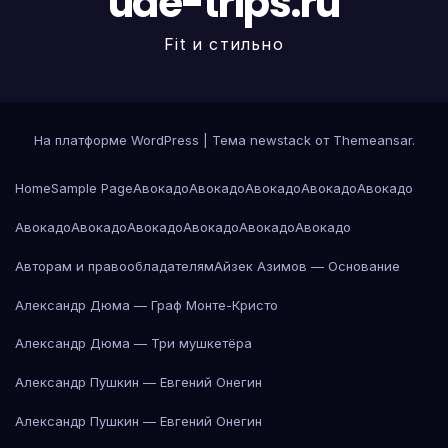
uae-trips.ru
Fit и стильно
На платформе WordPress
|
Тема newstack от
Themeansar
.
Home
Sample Page
Авокадо
Авокадо
Авокадо
Авокадо
Авокадо
Авокадо
Авокадо
Авокадо
Авокадо
Авокадо
Авокадо
Авторам и правообладателям
Айзек Азимов — Основание
Александр Дюма — Граф Монте-Кристо
Александр Дюма — Три мушкетёра
Александр Пушкин — Евгений Онегин
Александр Пушкин — Евгений Онегин