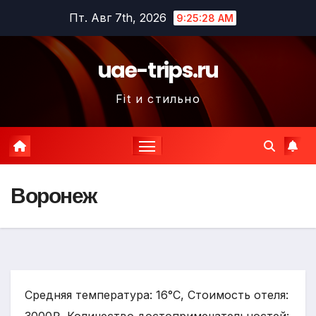
Перейти
Пт. Авг 7th, 2026
9:25:29 AM
к
содержимому
uae-trips.ru
Fit и стильно
Воронеж
Средняя температура: 16°C, Стоимость отеля: