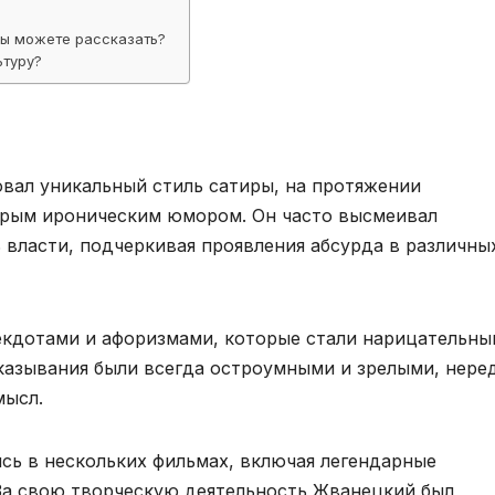
вы можете рассказать?
ьтуру?
вал уникальный стиль сатиры, на протяжении
стрым ироническим юмором. Он часто высмеивал
 власти, подчеркивая проявления абсурда в различны
екдотами и афоризмами, которые стали нарицательны
сказывания были всегда остроумными и зрелыми, нере
мысл.
ись в нескольких фильмах, включая легендарные
За свою творческую деятельность Жванецкий был