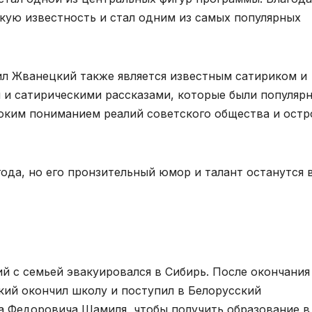
кую известность и стал одним из самых популярных
ил Жванецкий также является известным сатириком и
и и сатирическими рассказами, которые были популяр
убоким пониманием реалий советского общества и ост
ода, но его пронзительный юмор и талант останутся 
 с семьей эвакуировался в Сибирь. После окончания
кий окончил школу и поступил в Белорусский
а Федоровича Шамиля, чтобы получить образование в