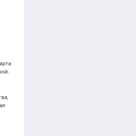
арта
рой.
тва,
ал