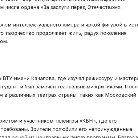
м числе ордена «За заслуги перед Отечеством».
лом интеллектуального юмора и яркой фигурой в ис
Его творчество продолжает жить, радуя поколения
ом.
 ВТУ имени Качалова, где изучал режиссуру и мастер
 студент и был замечен театральными критиками. Посл
м в различных театрах страны, таких как Московский
ристом и участником телеигры «КВН», где его
требованы. Зрители полюбили его непринужденные
 стал одной из центральных фигур программы. Благод