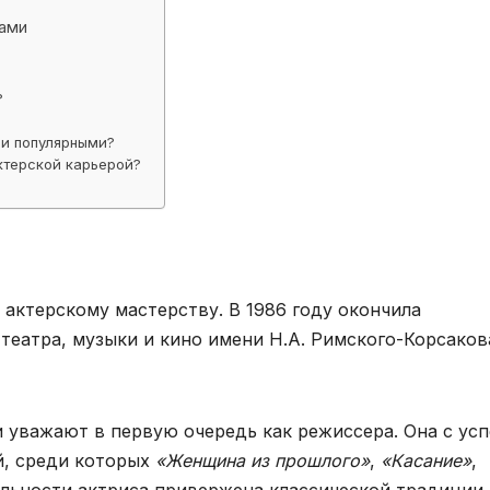
ами
?
ли популярными?
ктерской карьерой?
и актерскому мастерству. В 1986 году окончила
театра, музыки и кино имени Н.А. Римского-Корсаков
и уважают в первую очередь как режиссера. Она с ус
й, среди которых
«Женщина из прошлого»
,
«Касание»
,
ельности актриса привержена классической традиции 