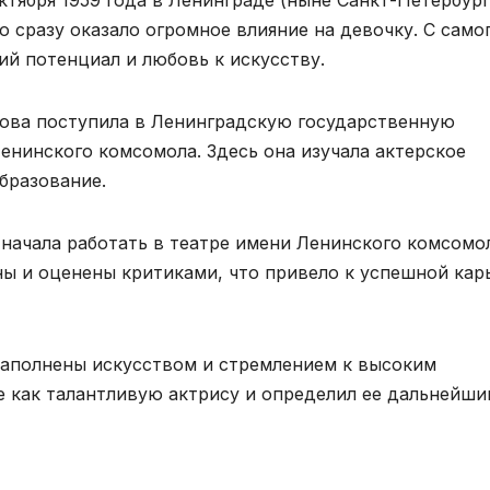
ктября 1959 года в Ленинграде (ныне Санкт-Петербург
то сразу оказало огромное влияние на девочку. С само
ий потенциал и любовь к искусству.
алова поступила в Ленинградскую государственную
енинского комсомола. Здесь она изучала актерское
бразование.
 начала работать в театре имени Ленинского комсомо
ны и оценены критиками, что привело к успешной кар
наполнены искусством и стремлением к высоким
 как талантливую актрису и определил ее дальнейши