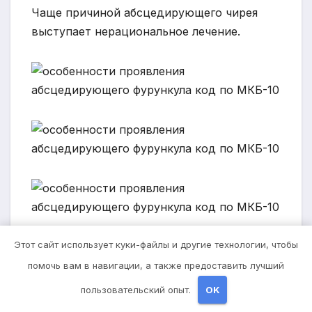
Чаще причиной абсцедирующего чирея
выступает нерациональное лечение.
Этот сайт использует куки-файлы и другие технологии, чтобы
помочь вам в навигации, а также предоставить лучший
Симптоматика начальных проявлений
пользовательский опыт.
OK
характерна для обычного фурункула. При