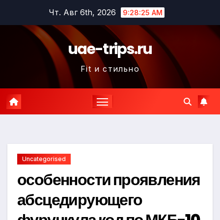
Перейти
Чт. Авг 6th, 2026
9:28:26 AM
к
содержимому
uae-trips.ru
Fit и стильно
Uncategorised
особенности проявления
абсцедирующего
фурункула код по МКБ-10