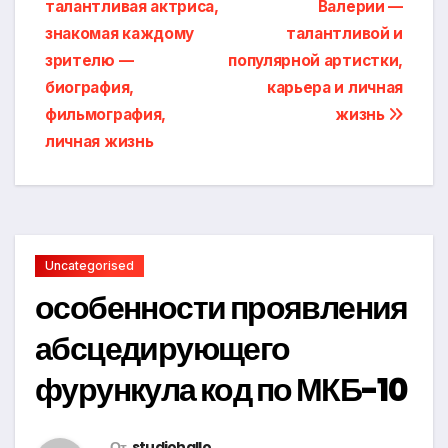
талантливая актриса,
Валерии —
по
знакомая каждому
талантливой и
записям
зрителю —
популярной артистки,
биография,
карьера и личная
фильмография,
жизнь
личная жизнь
Uncategorised
особенности проявления
абсцедирующего
фурункула код по МКБ-10
От
studiohallo_