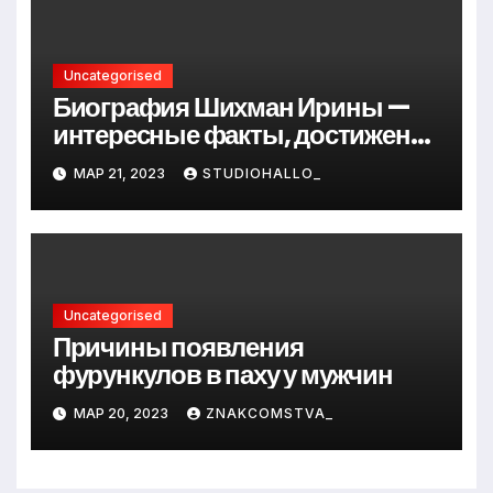
Uncategorised
Биография Шихман Ирины —
интересные факты, достижения
и путь к успеху
МАР 21, 2023
STUDIOHALLO_
Uncategorised
Причины появления
фурункулов в паху у мужчин
МАР 20, 2023
ZNAKCOMSTVA_