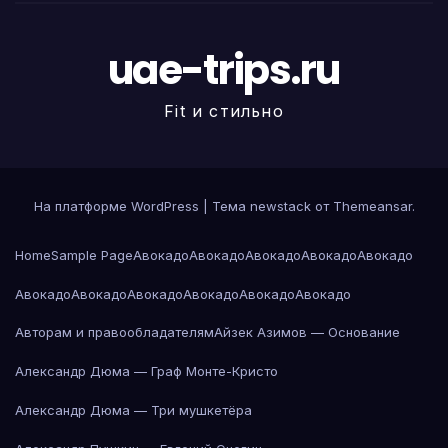
uae-trips.ru
Fit и стильно
На платформе WordPress
|
Тема newstack от
Themeansar
.
Home
Sample Page
Авокадо
Авокадо
Авокадо
Авокадо
Авокадо
Авокадо
Авокадо
Авокадо
Авокадо
Авокадо
Авокадо
Авторам и правообладателям
Айзек Азимов — Основание
Александр Дюма — Граф Монте-Кристо
Александр Дюма — Три мушкетёра