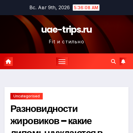
Перейти
Вс. Авг 9th, 2026
5:36:09 AM
к
содержимому
uae-trips.ru
Fit и стильно
Uncategorised
Разновидности
жировиков – какие
липомы нуждаются в