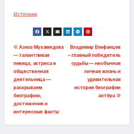
Источник
Навигация
Азиза Мухамедова
Владимир Епифанцев
— талантливая
– главный победитель
по
певица, актриса и
судьбы — необычная
записям
общественная
личная жизнь и
деятельница —
удивительная
раскрываем
история биографии
биографию,
актёра
достижения и
интересные факты