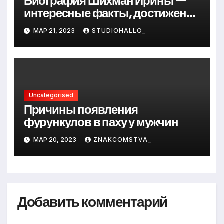
Биография Шихман Ирины —
интересные факты, достижения
и путь к успеху
МАР 21, 2023
STUDIOHALLO_
Uncategorised
Причины появления
фурункулов в паху у мужчин
МАР 20, 2023
ZNAKCOMSTVA_
Добавить комментарий