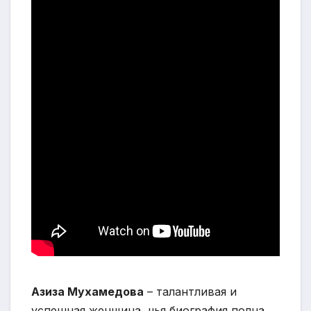
Азиза Мухамедова
– талантливая и
успешная женщина, чья биография полна