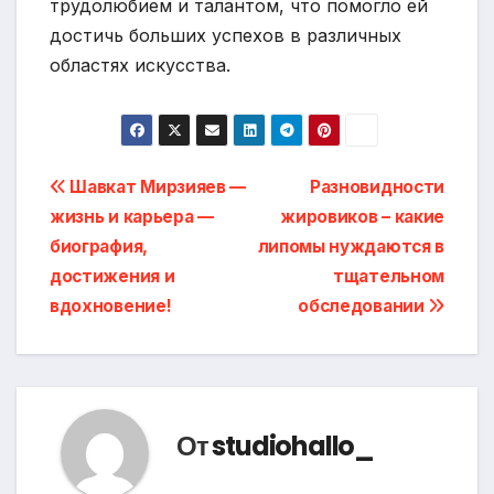
трудолюбием и талантом, что помогло ей
достичь больших успехов в различных
областях искусства.
Навигация
Шавкат Мирзияев —
Разновидности
жизнь и карьера —
жировиков – какие
по
биография,
липомы нуждаются в
записям
достижения и
тщательном
вдохновение!
обследовании
От
studiohallo_