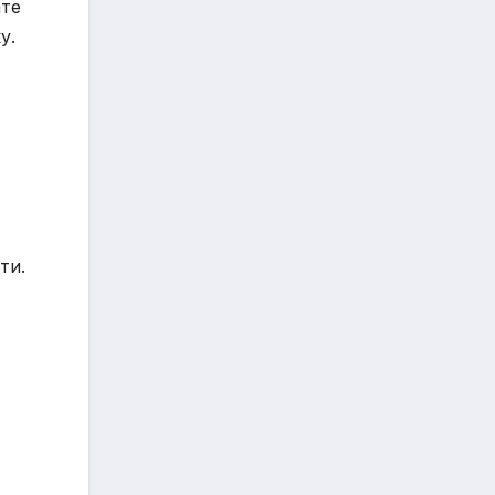
ате
у.
ти.