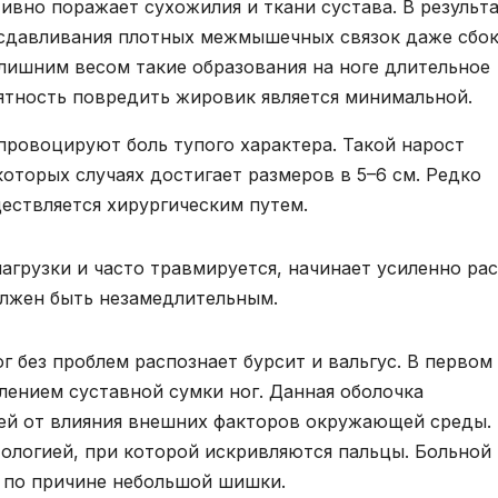
ивно поражает сухожилия и ткани сустава. В результ
 сдавливания плотных межмышечных связок даже сбок
 лишним весом такие образования на ноге длительное
ятность повредить жировик является минимальной.
провоцируют боль тупого характера. Такой нарост
оторых случаях достигает размеров в 5–6 см. Редко
ествляется хирургическим путем.
грузки и часто травмируется, начинает усиленно рас
олжен быть незамедлительным.
 без проблем распознает бурсит и вальгус. В первом
лением суставной сумки ног. Данная оболочка
ей от влияния внешних факторов окружающей среды.
тологией, при которой искривляются пальцы. Больной
 по причине небольшой шишки.