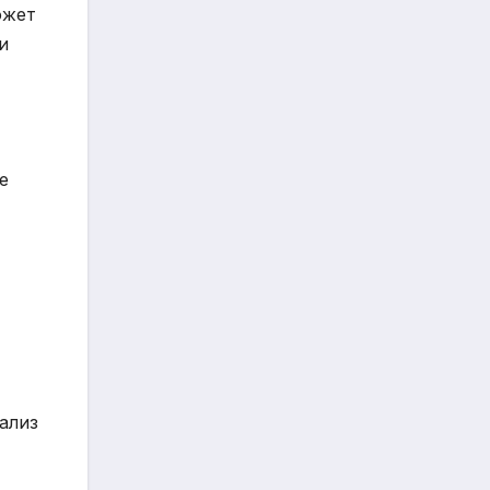
ожет
и
е
т
ализ