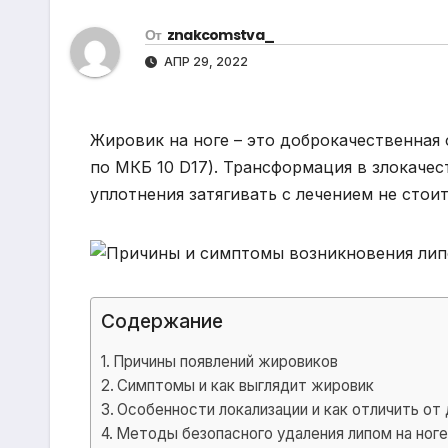
р
m
l
От
znakcomstva_
а
a
АПР 29, 2022
в
s
и
s
т
Жировик на ноге – это доброкачественная
n
ь
по МКБ 10 D17). Трансформация в злокаче
i
уплотнения затягивать с лечением не стоит
k
i
Содержание
Причины появлений жировиков
Симптомы и как выглядит жировик
Особенности локализации и как отличить от
Методы безопасного удаления липом на ног