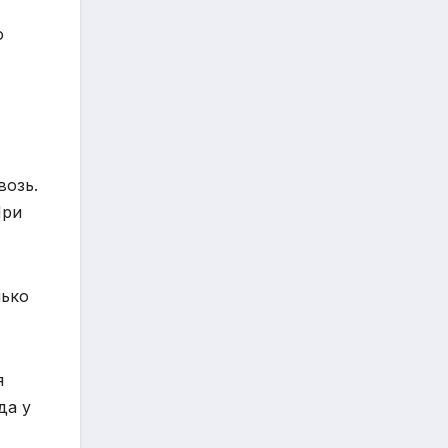
ю
возь.
При
лько
я
да у