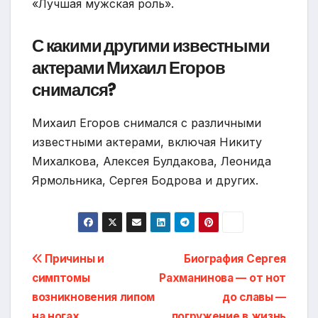
«Лучшая мужская роль».
С какими другими известными
актерами Михаил Егоров
снимался?
Михаил Егоров снимался с различными
известными актерами, включая Никиту
Михалкова, Алексея Булдакова, Леонида
Ярмольника, Сергея Бодрова и других.
Навигация
Причины и
Биография Сергея
симптомы
Рахманинова — от нот
по
возникновения липом
до славы —
на ногах
погружение в жизнь