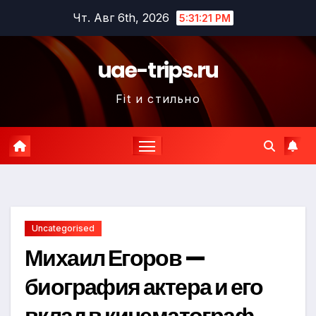
Перейти
Чт. Авг 6th, 2026
5:31:22 PM
к
содержимому
uae-trips.ru
Fit и стильно
Uncategorised
Михаил Егоров —
биография актера и его
вклад в кинематограф