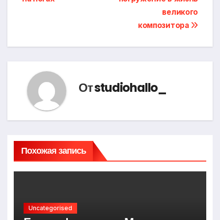
записям
великого
композитора
От
studiohallo_
Похожая запись
Uncategorised