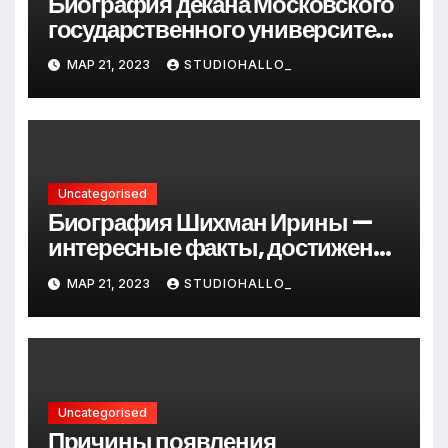
Биография декана Московского
государственного университета
Андрея Сидорова — от студента
МАР 21, 2023
STUDIOHALLO_
до руководителя
Uncategorised
Биография Шихман Ирины —
интересные факты, достижения
и путь к успеху
МАР 21, 2023
STUDIOHALLO_
Uncategorised
Причины появления