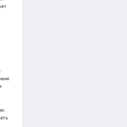
ует
ь
овик
и
и.
вать