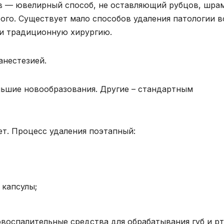
в — ювелирный способ, не оставляющий рубцов, шра
рого. Существует мало способов удаления патологии в
или традиционную хирургию.
анестезией.
льшие новообразования. Другие – стандартным
ет. Процесс удаления поэтапный:
 капсулы;
воспалительные средства для обрабатывания губ и рт