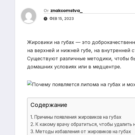
р
m
l
От
znakcomstva_
а
a
ФЕВ 15, 2023
в
s
и
s
т
Жировики на губах — это доброкачественн
n
ь
на верхней и нижней губе, на внутренней с
i
Существуют различные методики, чтобы бы
k
домашних условиях или в медцентре.
i
Содержание
Причины появления жировиков на губах
К какому врачу обратиться, чтобы удалить 
Методы избавления от жировиков на губах