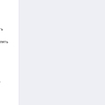
ть
лять
В