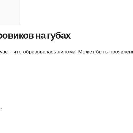
овиков на губах
ачает, что образовалась липома. Может быть проявле
;