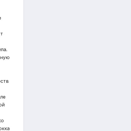
е
ет
ла.
нную
еств
сле
ой
ко
окка