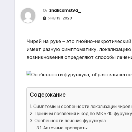
р
m
l
От
znakcomstva_
а
a
ЯНВ 13, 2023
в
s
и
s
т
Чирей на руке – это гнойно-некротически
n
ь
имеет разную симптоматику, локализацию 
i
возникновения определяют способы лечени
k
i
Содержание
Симптомы и особенности локализации чирея 
Причины появления и код по МКБ-10 фурунку
Особенности лечения фурункула
Аптечные препараты