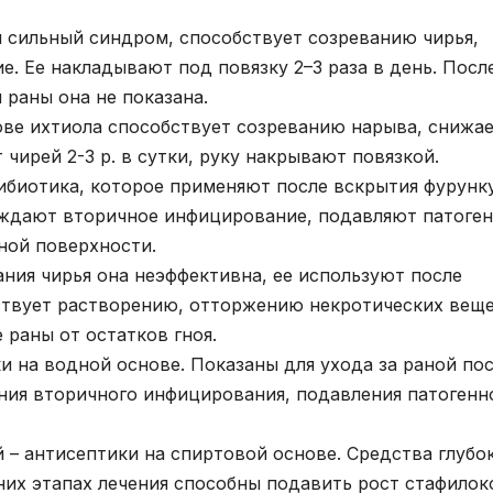
 сильный синдром, способствует созреванию чирья,
е. Ее накладывают под повязку 2–3 раза в день. Посл
 раны она не показана.
ове ихтиола способствует созреванию нарыва, снижа
чирей 2-3 р. в сутки, руку накрывают повязкой.
ибиотика, которое применяют после вскрытия фурунку
ждают вторичное инфицирование, подавляют патоге
ной поверхности.
ания чирья она неэффективна, ее используют после
ствует растворению, отторжению некротических вещ
 раны от остатков гноя.
и на водной основе. Показаны для ухода за раной по
ния вторичного инфицирования, подавления патогенн
 – антисептики на спиртовой основе. Средства глубо
их этапах лечения способны подавить рост стафилок