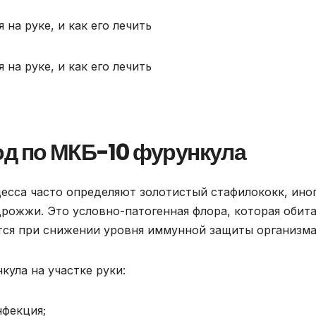
од по МКБ-10 фурункула
есса часто определяют золотистый стафилококк, ино
дрожжи. Это условно-патогенная флора, которая обит
тся при снижении уровня иммунной защиты организма
ула на участке руки:
нфекция;