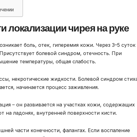
ечении
 локализации чирея на руке
зникает боль, отек, гиперемия кожи. Через 3–5 суток
Присутствует болевой синдром, отечность. При
шение температуры, общая слабость.
ссы, некротические жидкости. Болевой синдром стиха
ается, начинается процесс заживления.
ация – он развивается на участках кожи, содержащих
т на ладонях, внутренней поверхности кисти.
ешней части конечности, фалангах. Если воспаление