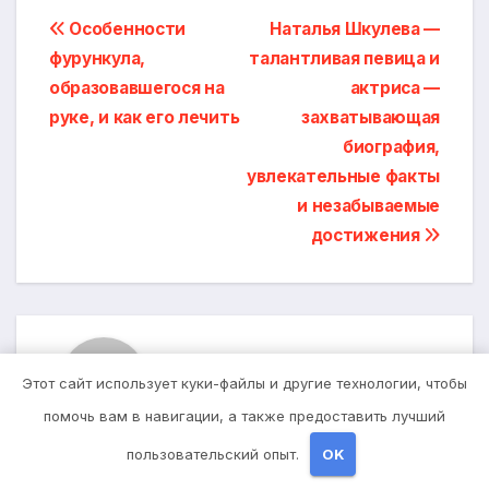
Навигация
Особенности
Наталья Шкулева —
фурункула,
талантливая певица и
по
образовавшегося на
актриса —
записям
руке, и как его лечить
захватывающая
биография,
увлекательные факты
и незабываемые
достижения
От
studiohallo_
Этот сайт использует куки-файлы и другие технологии, чтобы
помочь вам в навигации, а также предоставить лучший
пользовательский опыт.
OK