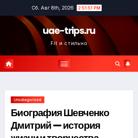
Перейти
Сб. Авг 8th, 2026
2:51:52 PM
к
содержимому
uae-trips.ru
Fit и стильно
Uncategorised
Биография Шевченко
Дмитрий — история
жизни и творчества