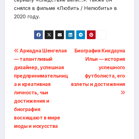
снялся в фильме «Любить / Нелюбить» в
2020 году.
Навигация
Ариадна Шенгелая
Биография Кикдауна
— талантливый
Ильи — история
по
дизайнер, успешная
успешного
записям
предпринимательниц
футболиста, его
а и креативная
взлеты и достижения
личность, чьи
достижения и
биография
восхищают в мире
моды и искусства