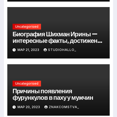
Uncategorised
Биография Шихман Ирины —
интересные факты, достижения
и путь к успеху
МАР 21, 2023
STUDIOHALLO_
Uncategorised
Причины появления
фурункулов в паху у мужчин
МАР 20, 2023
ZNAKCOMSTVA_