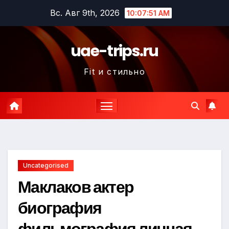
Перейти
Вс. Авг 9th, 2026
10:07:52 AM
к
содержимому
uae-trips.ru
Fit и стильно
Uncategorised
Маклаков актер
биография
фильмография личная