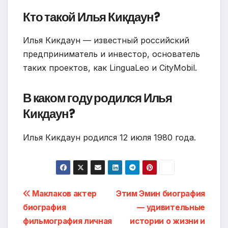
Кто такой Илья Кикдаун?
Илья Кикдаун — известный российский
предприниматель и инвестор, основатель
таких проектов, как LinguaLeo и CityMobil.
В каком году родился Илья
Кикдаун?
Илья Кикдаун родился 12 июля 1980 года.
Навигация
Маклаков актер
Этим Эмин биография
биография
— удивительные
по
фильмография личная
истории о жизни и