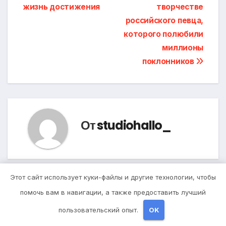
записям
жизнь достижения
творчестве
российского певца,
которого полюбили
миллионы
поклонников
От
studiohallo_
Этот сайт использует куки-файлы и другие технологии, чтобы
Похожая запись
помочь вам в навигации, а также предоставить лучший
пользовательский опыт.
OK