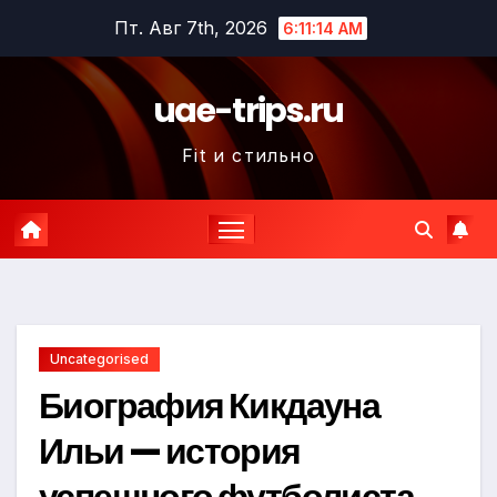
Перейти
Пт. Авг 7th, 2026
6:11:15 AM
к
содержимому
uae-trips.ru
Fit и стильно
Uncategorised
Биография Кикдауна
Ильи — история
успешного футболиста,