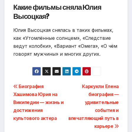
Какие фильмы сняла Юлия
Высоцкая?
Юлия Высоцкая снялась в таких фильмах,
как «Утомлённые солнцем», «Следствие
ведут колобки», «Вариант «Омега», «О чём
говорят мужчины» и многих других.
Навигация
Биография
Каркукли Елена
Хашимова Юрия на
биография —
по
Википедии — жизнь и
удивительные
записям
достижения
события и
культового актера
впечатляющий путь в
карьере