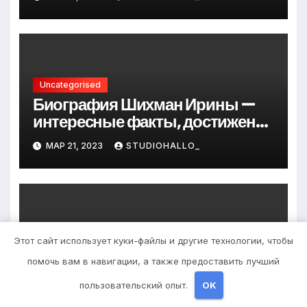
до руководителя
Uncategorised
Биография Шихман Ирины —
интересные факты, достижения
и путь к успеху
МАР 21, 2023
STUDIOHALLO_
Uncategorised
Этот сайт использует куки-файлы и другие технологии, чтобы
Причины появления
помочь вам в навигации, а также предоставить лучший
фурункулов в паху у мужчин
пользовательский опыт.
OK
МАР 20, 2023
ZNAKCOMSTVA_