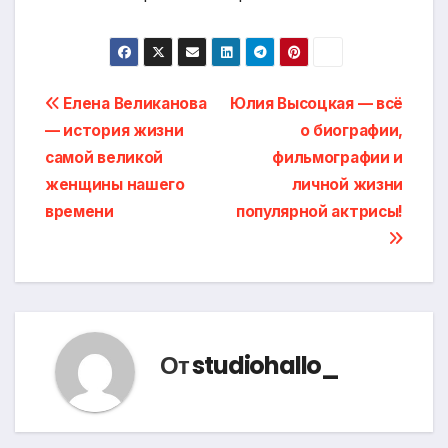
Навигация
Елена Великанова
Юлия Высоцкая — всё
— история жизни
о биографии,
по
самой великой
фильмографии и
записям
женщины нашего
личной жизни
времени
популярной актрисы!
От
studiohallo_