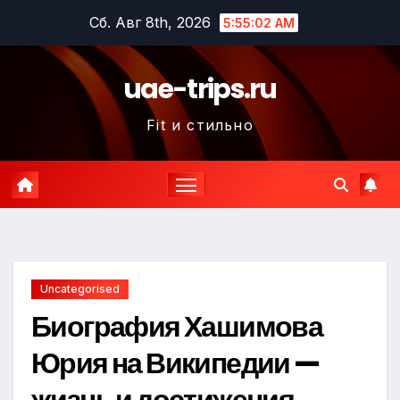
Перейти
Сб. Авг 8th, 2026
5:55:02 AM
к
содержимому
uae-trips.ru
Fit и стильно
Uncategorised
Биография Хашимова
Юрия на Википедии —
жизнь и достижения