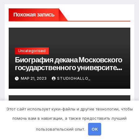
Похожая запись
Uncategorised
Биография декана Московского
государственного университета
Андрея Сидорова — от студента
МАР 21, 2023
STUDIOHALLO_
до руководителя
Этот сайт использует куки-файлы и другие технологии, чтобы
помочь вам в навигации, а также предоставить лучший
Uncategorised
Биография Шихман Ирины —
пользовательский опыт.
OK
интересные факты, достижения