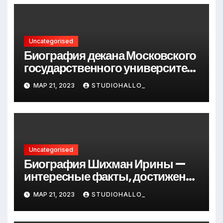
Uncategorised
Биография декана Московского
государственного университета
Андрея Сидорова — от студента
МАР 21, 2023
STUDIOHALLO_
до руководителя
Uncategorised
Биография Шихман Ирины —
интересные факты, достижения
и путь к успеху
МАР 21, 2023
STUDIOHALLO_