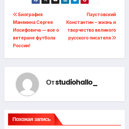
Навигация
Биография
Паустовский
Манякина Сергея
Константин – жизнь и
по
Иосифовича — все о
творчество великого
записям
ветеране футбола
русского писателя
России!
От
studiohallo_
Похожая запись