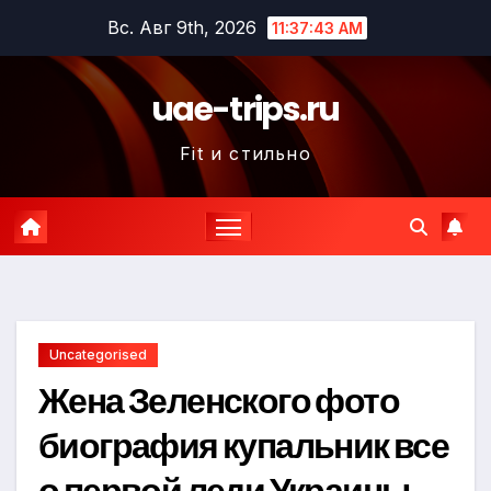
Перейти
Вс. Авг 9th, 2026
11:37:45 AM
к
содержимому
uae-trips.ru
Fit и стильно
Uncategorised
Жена Зеленского фото
биография купальник все
о первой леди Украины