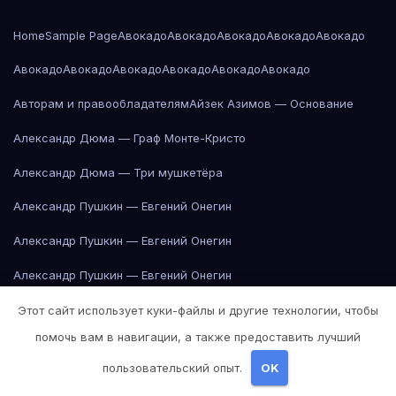
Home
Sample Page
Авокадо
Авокадо
Авокадо
Авокадо
Авокадо
Авокадо
Авокадо
Авокадо
Авокадо
Авокадо
Авокадо
Авторам и правообладателям
Айзек Азимов — Основание
Александр Дюма — Граф Монте-Кристо
Александр Дюма — Три мушкетёра
Александр Пушкин — Евгений Онегин
Александр Пушкин — Евгений Онегин
Александр Пушкин — Евгений Онегин
Александр Пушкин — Евгений Онегин
Этот сайт использует куки-файлы и другие технологии, чтобы
помочь вам в навигации, а также предоставить лучший
Александр Пушкин — Евгений Онегин
пользовательский опыт.
OK
Александр Пушкин — Евгений Онегин