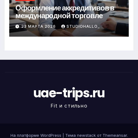
Оформление аккредитивов в
международной торговле
23 МАРТА 2026
STUDIOHALLO_
uae-trips.ru
Fit и стильно
На платформе WordPress
|
Тема newstack от
Themeansar
.