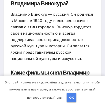
Владимира Винокура?
Владимир Винокур — русский. Он родился
в Москве в 1940 году и всю свою жизнь
связал с этим городом. Винокур гордится
своей национальностью и всегда
подчеркивал свою принадлежность к
русской культуре и истории. Он является
ярким представителем русской
национальной культуры и искусства.
Какие фильмы снял Владимир
Винокур?
Этот сайт использует куки-файлы и другие технологии, чтобы
помочь вам в навигации, а также предоставить лучший
Владимир Винокур снялся во множестве
фильмов, включая такие известные
пользовательский опыт.
OK
картины, как «Ирония судьбы, или С