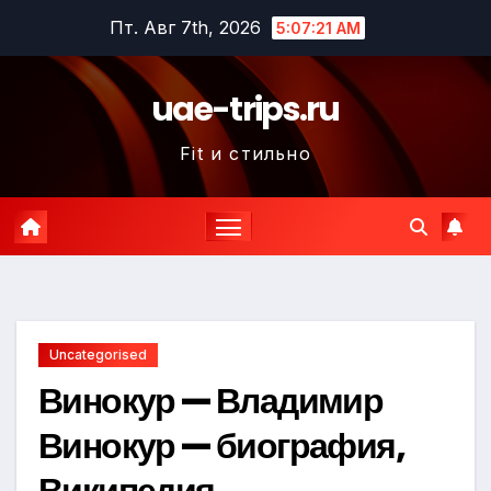
Перейти
Пт. Авг 7th, 2026
5:07:22 AM
к
содержимому
uae-trips.ru
Fit и стильно
Uncategorised
Винокур — Владимир
Винокур — биография,
Википедия,