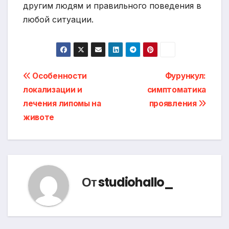
другим людям и правильного поведения в
любой ситуации.
Навигация
Особенности
Фурункул:
локализации и
симптоматика
по
лечения липомы на
проявления
записям
животе
От
studiohallo_