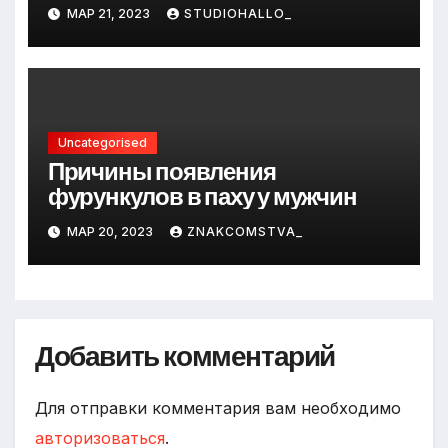
и путь к успеху
МАР 21, 2023
STUDIOHALLO_
Uncategorised
Причины появления
фурункулов в паху у мужчин
МАР 20, 2023
ZNAKCOMSTVA_
Добавить комментарий
Для отправки комментария вам необходимо
авторизоваться
.