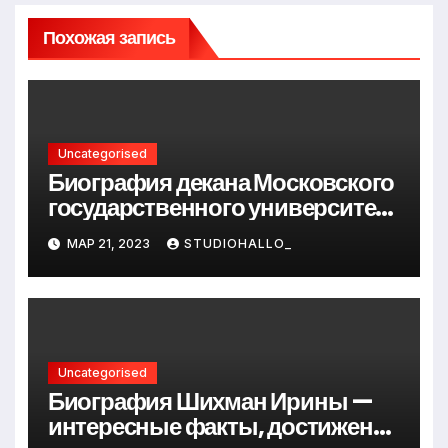
Похожая запись
Uncategorised
Биография декана Московского
государственного университета
Андрея Сидорова — от студента
МАР 21, 2023
STUDIOHALLO_
до руководителя
Uncategorised
Биография Шихман Ирины —
интересные факты, достижения