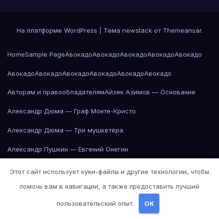
На платформе WordPress
|
Тема newstack от
Themeansar
.
Home
Sample Page
Авокадо
Авокадо
Авокадо
Авокадо
Авокадо
Авокадо
Авокадо
Авокадо
Авокадо
Авокадо
Авокадо
Авторам и правообладателям
Айзек Азимов — Основание
Александр Дюма — Граф Монте-Кристо
Александр Дюма — Три мушкетёра
Александр Пушкин — Евгений Онегин
Александр Пушкин — Евгений Онегин
Этот сайт использует куки-файлы и другие технологии, чтобы
помочь вам в навигации, а также предоставить лучший
Александр Пушкин — Евгений Онегин
пользовательский опыт.
OK
Александр Пушкин — Евгений Онегин