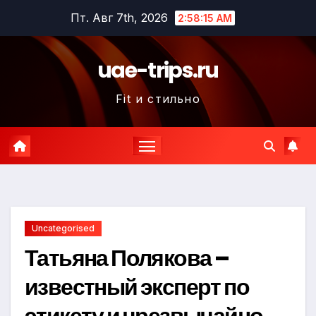
Перейти
Пт. Авг 7th, 2026
2:58:16 AM
к
содержимому
uae-trips.ru
Fit и стильно
Uncategorised
Татьяна Полякова –
известный эксперт по
этикету и чрезвычайно