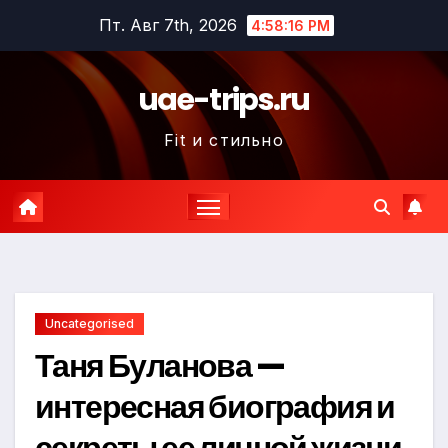
Перейти
Пт. Авг 7th, 2026
4:58:17 PM
к
содержимому
uae-trips.ru
Fit и стильно
Uncategorised
Таня Буланова —
интересная биография и
секреты ее личной жизни