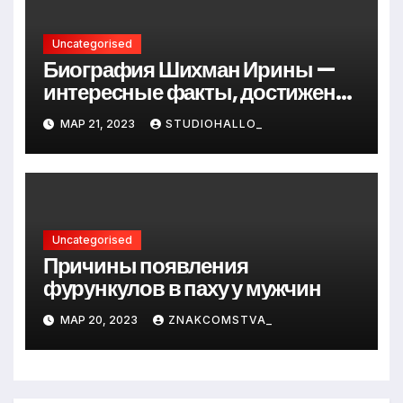
Uncategorised
Биография Шихман Ирины —
интересные факты, достижения
и путь к успеху
МАР 21, 2023
STUDIOHALLO_
Uncategorised
Причины появления
фурункулов в паху у мужчин
МАР 20, 2023
ZNAKCOMSTVA_