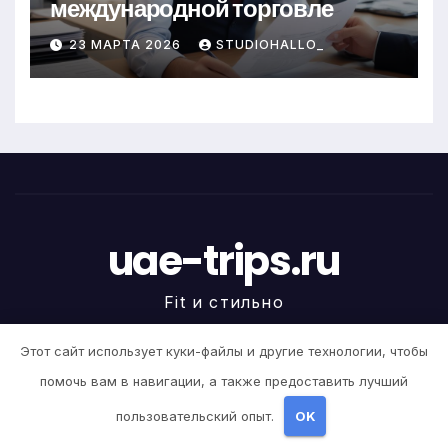
международной торговле
23 МАРТА 2026
STUDIOHALLO_
uae-trips.ru
Fit и стильно
Этот сайт использует куки-файлы и другие технологии, чтобы
помочь вам в навигации, а также предоставить лучший
На платформе WordPress
|
Тема newstack от
Themeansar
.
пользовательский опыт.
OK
Home
Sample Page
Авокадо
Авокадо
Авокадо
Авокадо
Авокадо