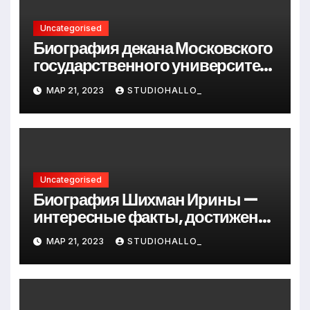
Uncategorised
Биография декана Московского
государственного университета
Андрея Сидорова — от студента
МАР 21, 2023
STUDIOHALLO_
до руководителя
Uncategorised
Биография Шихман Ирины —
интересные факты, достижения
и путь к успеху
МАР 21, 2023
STUDIOHALLO_