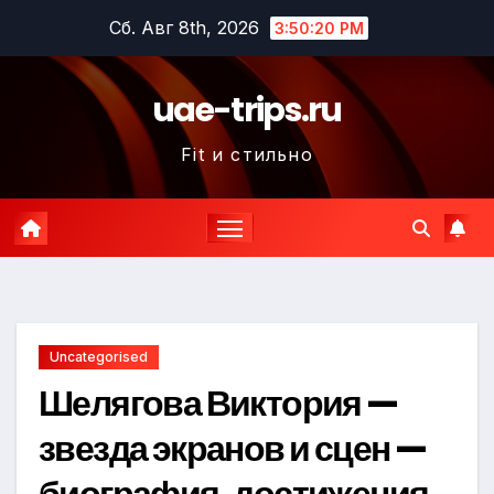
Перейти
Сб. Авг 8th, 2026
3:50:21 PM
к
содержимому
uae-trips.ru
Fit и стильно
Uncategorised
Шелягова Виктория —
звезда экранов и сцен —
биография, достижения,