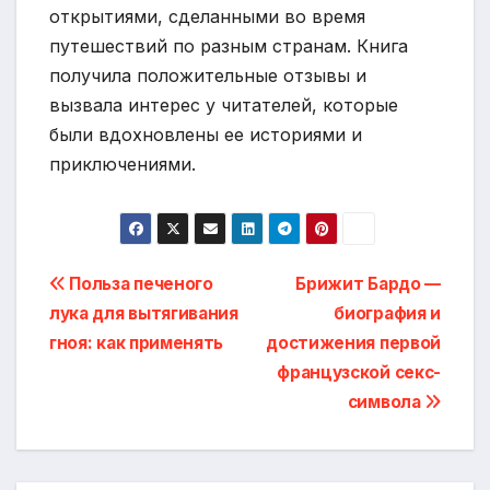
открытиями, сделанными во время
путешествий по разным странам. Книга
получила положительные отзывы и
вызвала интерес у читателей, которые
были вдохновлены ее историями и
приключениями.
Навигация
Польза печеного
Брижит Бардо —
лука для вытягивания
биография и
по
гноя: как применять
достижения первой
записям
французской секс-
символа