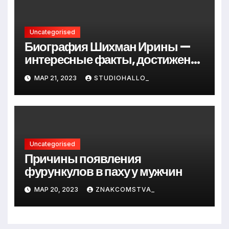
Uncategorised
Биография Шихман Ирины —
интересные факты, достижения
и путь к успеху
МАР 21, 2023
STUDIOHALLO_
Uncategorised
Причины появления
фурункулов в паху у мужчин
МАР 20, 2023
ZNAKCOMSTVA_