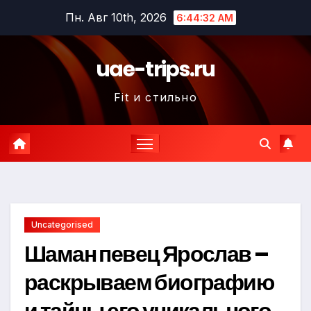
Перейти
Пн. Авг 10th, 2026
6:44:33 AM
к
содержимому
uae-trips.ru
Fit и стильно
Uncategorised
Шаман певец Ярослав –
раскрываем биографию
и тайны его уникального