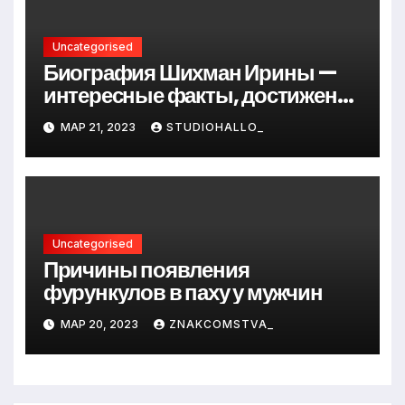
Uncategorised
Биография Шихман Ирины —
интересные факты, достижения
и путь к успеху
МАР 21, 2023
STUDIOHALLO_
Uncategorised
Причины появления
фурункулов в паху у мужчин
МАР 20, 2023
ZNAKCOMSTVA_