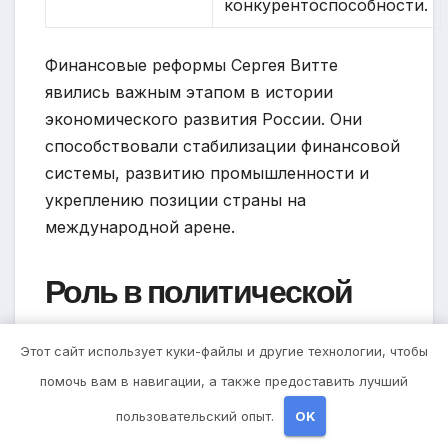
конкурентоспособности.
Финансовые реформы Сергея Витте
явились важным этапом в истории
экономического развития России. Они
способствовали стабилизации финансовой
системы, развитию промышленности и
укреплению позиции страны на
международной арене.
Роль в политической
жизни страны
Этот сайт использует куки-файлы и другие технологии, чтобы
помочь вам в навигации, а также предоставить лучший
Сергей Витте был активным участником
переговоров по подписанию Пекинского
пользовательский опыт.
OK
договора 1860 года, который закрепил