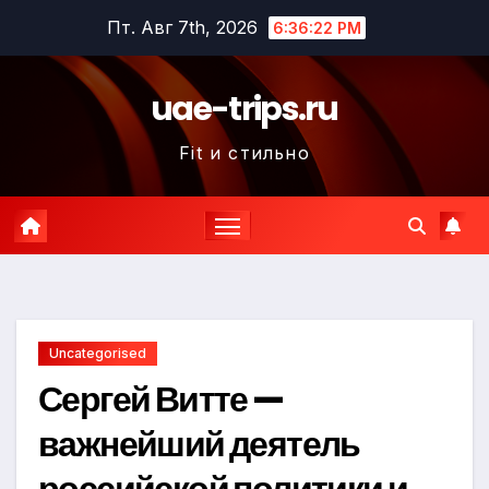
Перейти
Пт. Авг 7th, 2026
6:36:22 PM
к
содержимому
uae-trips.ru
Fit и стильно
Uncategorised
Сергей Витте —
важнейший деятель
российской политики и