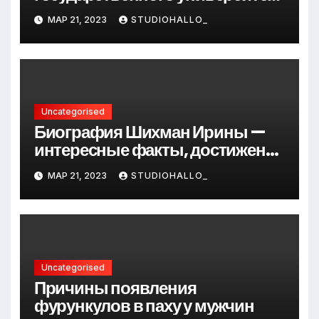
Андрея Сидорова — от студента
МАР 21, 2023
STUDIOHALLO_
до руководителя
Uncategorised
Биография Шихман Ирины —
интересные факты, достижения
и путь к успеху
МАР 21, 2023
STUDIOHALLO_
Uncategorised
Причины появления
фурункулов в паху у мужчин