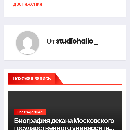
достижения
От
studiohallo_
Похожая запись
Uncategorised
Биография декана Московского
государственного университета