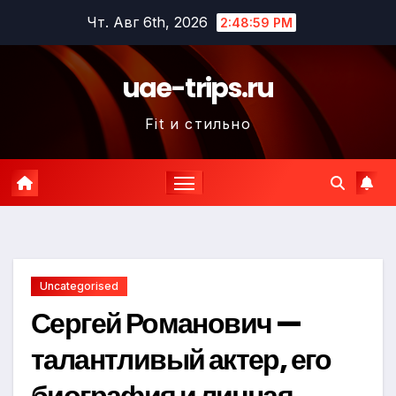
Перейти
Чт. Авг 6th, 2026
2:49:00 PM
к
содержимому
uae-trips.ru
Fit и стильно
Uncategorised
Сергей Романович —
талантливый актер, его
биография и личная