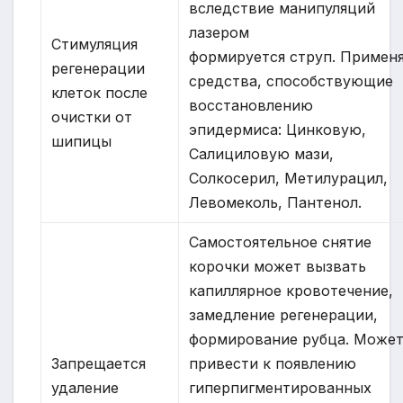
вследствие манипуляций
лазером
Стимуляция
формируется струп. Примен
регенерации
средства, способствующие
клеток после
восстановлению
очистки от
эпидермиса: Цинковую,
шипицы
Салициловую мази,
Солкосерил, Метилурацил,
Левомеколь, Пантенол.
Самостоятельное снятие
корочки может вызвать
капиллярное кровотечение,
замедление регенерации,
формирование рубца. Може
Запрещается
привести к появлению
удаление
гиперпигментированных