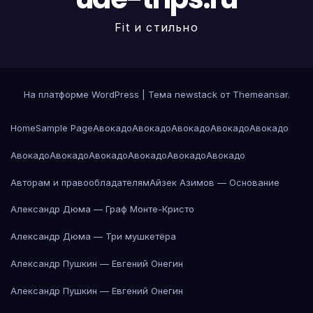
Fit и стильно
На платформе WordPress
|
Тема newstack от
Themeansar
.
Home
Sample Page
Авокадо
Авокадо
Авокадо
Авокадо
Авокадо
Авокадо
Авокадо
Авокадо
Авокадо
Авокадо
Авокадо
Авторам и правообладателям
Айзек Азимов — Основание
Александр Дюма — Граф Монте-Кристо
Александр Дюма — Три мушкетёра
Александр Пушкин — Евгений Онегин
Александр Пушкин — Евгений Онегин