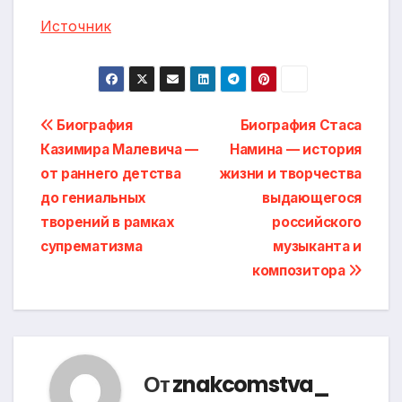
Источник
Навигация
Биография
Биография Стаса
Казимира Малевича —
Намина — история
по
от раннего детства
жизни и творчества
записям
до гениальных
выдающегося
творений в рамках
российского
супрематизма
музыканта и
композитора
От
znakcomstva_