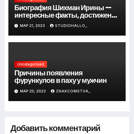
Биография Шихман Ирины —
интересные факты, достижения
и путь к успеху
МАР 21, 2023
STUDIOHALLO_
Uncategorised
Причины появления
фурункулов в паху у мужчин
МАР 20, 2023
ZNAKCOMSTVA_
Добавить комментарий