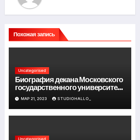
Похожая запись
Uncategorised
Биография декана Московского
государственного университета
Андрея Сидорова — от студента
МАР 21, 2023
STUDIOHALLO_
до руководителя
Uncategorised