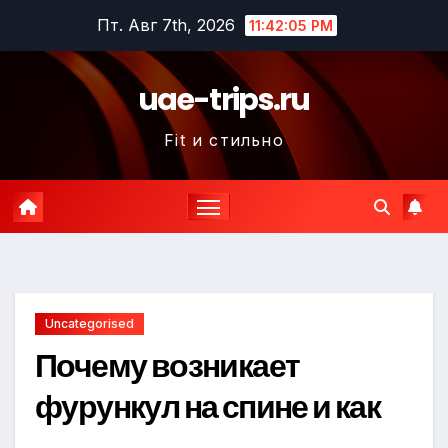
Перейти
Пт. Авг 7th, 2026
11:42:06 PM
к
содержимому
uae-trips.ru
Fit и стильно
Uncategorised
Почему возникает
фурункул на спине и как