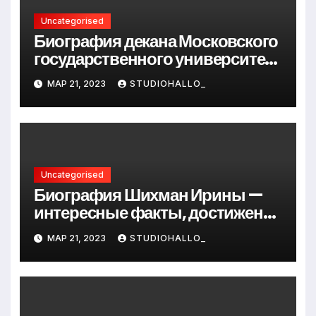
Uncategorised
Биография декана Московского
государственного университета
Андрея Сидорова — от студента
МАР 21, 2023
STUDIOHALLO_
до руководителя
Uncategorised
Биография Шихман Ирины —
интересные факты, достижения
и путь к успеху
МАР 21, 2023
STUDIOHALLO_