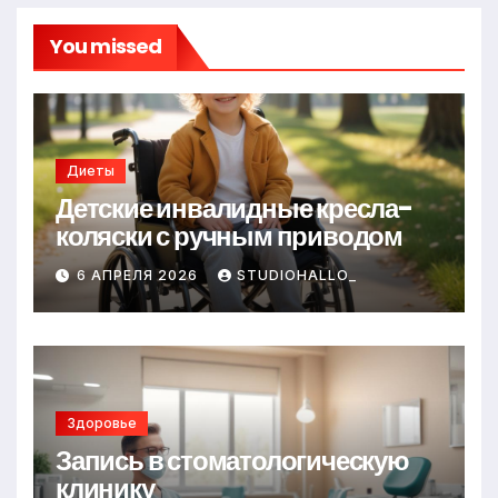
You missed
Диеты
Детские инвалидные кресла-
коляски с ручным приводом
6 АПРЕЛЯ 2026
STUDIOHALLO_
Здоровье
Запись в стоматологическую
клинику