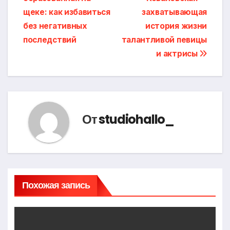
по
щеке: как избавиться
захватывающая
записям
без негативных
история жизни
последствий
талантливой певицы
и актрисы
От
studiohallo_
Похожая запись