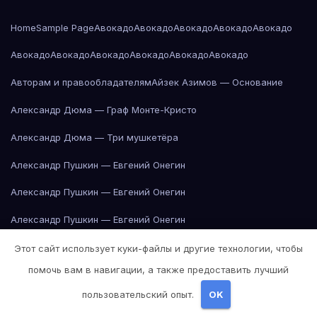
Home
Sample Page
Авокадо
Авокадо
Авокадо
Авокадо
Авокадо
Авокадо
Авокадо
Авокадо
Авокадо
Авокадо
Авокадо
Авторам и правообладателям
Айзек Азимов — Основание
Александр Дюма — Граф Монте-Кристо
Александр Дюма — Три мушкетёра
Александр Пушкин — Евгений Онегин
Александр Пушкин — Евгений Онегин
Александр Пушкин — Евгений Онегин
Александр Пушкин — Евгений Онегин
Этот сайт использует куки-файлы и другие технологии, чтобы
помочь вам в навигации, а также предоставить лучший
Александр Пушкин — Евгений Онегин
пользовательский опыт.
OK
Александр Пушкин — Евгений Онегин