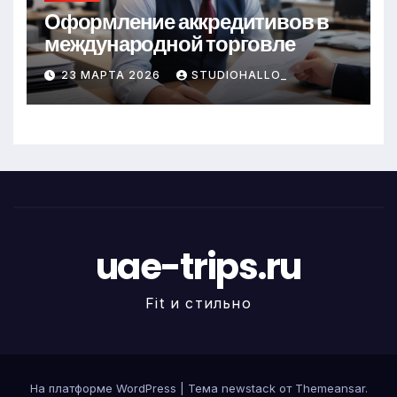
Оформление аккредитивов в
международной торговле
23 МАРТА 2026
STUDIOHALLO_
uae-trips.ru
Fit и стильно
На платформе WordPress
|
Тема newstack от
Themeansar
.