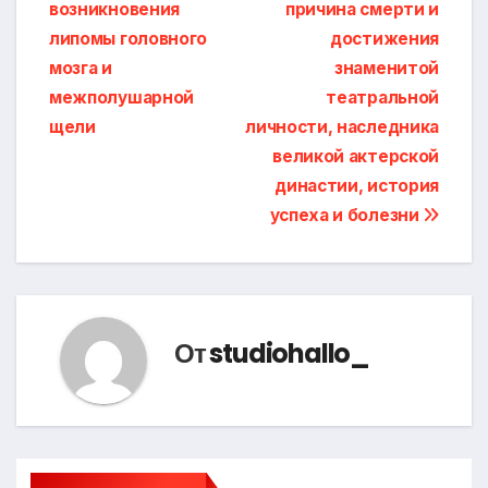
по
возникновения
причина смерти и
записям
липомы головного
достижения
мозга и
знаменитой
межполушарной
театральной
щели
личности, наследника
великой актерской
династии, история
успеха и болезни
От
studiohallo_