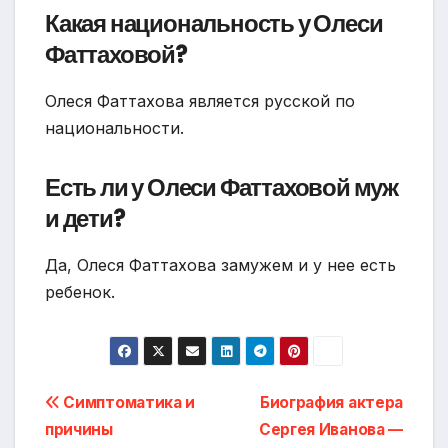
Какая национальность у Олеси
Фаттаховой?
Олеся Фаттахова является русской по
национальности.
Есть ли у Олеси Фаттаховой муж
и дети?
Да, Олеся Фаттахова замужем и у нее есть
ребенок.
Навигация
Симптоматика и
Биография актера
причины
Сергея Иванова —