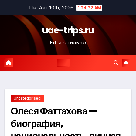
Перейти
Пн. Авг 10th, 2026
1:24:33 AM
к
содержимому
uae-trips.ru
Fit и стильно
Uncategorised
Олеся Фаттахова —
биография,
национальность, личная