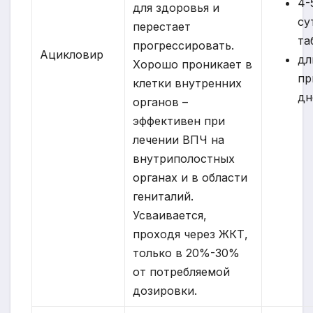
4-
для здоровья и
су
перестает
та
прогрессировать.
Ацикловир
дл
Хорошо проникает в
пр
клетки внутренних
дн
органов –
эффективен при
лечении ВПЧ на
внутриполостных
органах и в области
гениталий.
Усваивается,
проходя через ЖКТ,
только в 20%-30%
от потребляемой
дозировки.