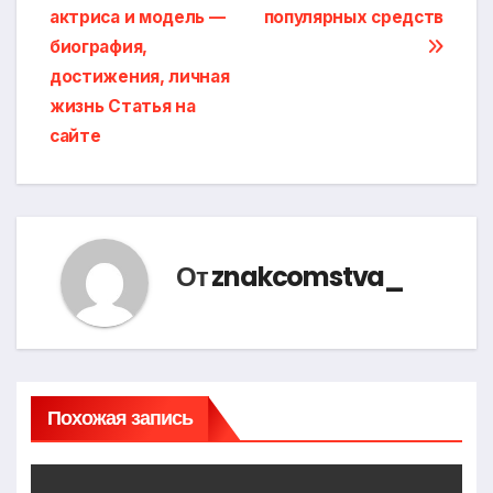
по
актриса и модель —
популярных средств
записям
биография,
достижения, личная
жизнь Статья на
сайте
От
znakcomstva_
Похожая запись