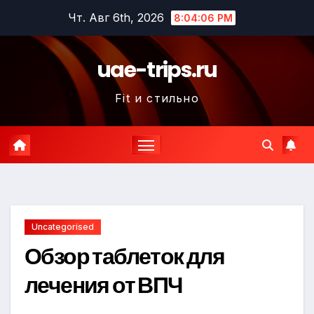
Перейти
Чт. Авг 6th, 2026
8:04:07 PM
к
содержимому
uae-trips.ru
Fit и стильно
Uncategorised
Обзор таблеток для
лечения от ВПЧ