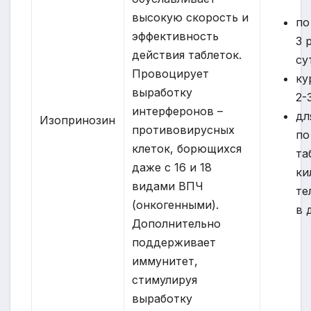
высокую скорость и
по
эффективность
3 
действия таблеток.
су
Провоцирует
ку
выработку
2-
интерферонов –
дл
Изопринозин
противовирусных
по
клеток, борющихся
та
даже с 16 и 18
ки
видами ВПЧ
те
(онкогенными).
в 
Дополнительно
поддерживает
иммунитет,
стимулируя
выработку