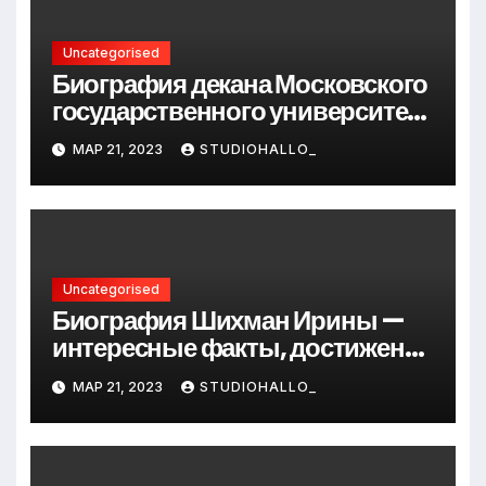
Uncategorised
Биография декана Московского
государственного университета
Андрея Сидорова — от студента
МАР 21, 2023
STUDIOHALLO_
до руководителя
Uncategorised
Биография Шихман Ирины —
интересные факты, достижения
и путь к успеху
МАР 21, 2023
STUDIOHALLO_