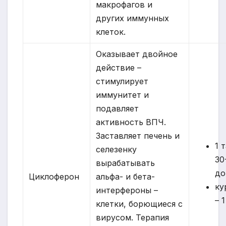
макрофагов и
других иммунных
клеток.
Оказывает двойное
действие –
стимулирует
иммунитет и
подавляет
активность ВПЧ.
Заставляет печень и
1 
селезенку
30
вырабатывать
до
Циклоферон
альфа- и бета-
ку
интерфероны –
– 
клетки, борющиеся с
вирусом. Терапия