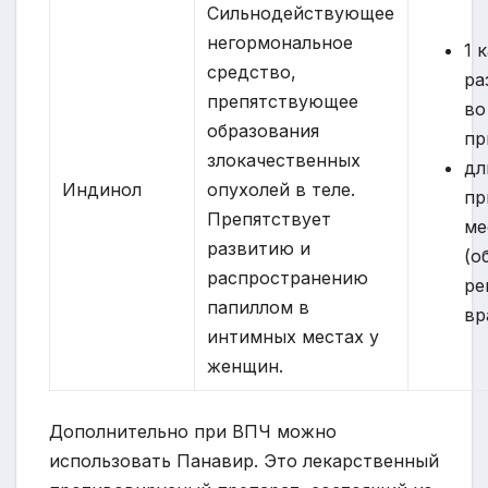
Сильнодействующее
негормональное
1 
средство,
ра
препятствующее
во
образования
пр
злокачественных
дл
Индинол
опухолей в теле.
пр
Препятствует
ме
развитию и
(о
распространению
ре
папиллом в
вр
интимных местах у
женщин.
Дополнительно при ВПЧ можно
использовать Панавир. Это лекарственный