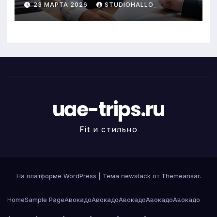
23 МАРТА 2026
STUDIOHALLO_
uae-trips.ru
Fit и стильно
На платформе WordPress
|
Тема newstack от
Themeansar
.
Home
Sample Page
Авокадо
Авокадо
Авокадо
Авокадо
Авокадо