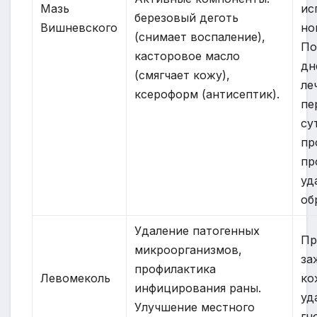
Мазь
ис
березовый деготь
Вишневского
но
(снимает воспаление),
По
касторовое масло
дн
(смягчает кожу),
ле
ксероформ (антисептик).
пе
су
пр
пр
уд
об
Удаление патогенных
Пр
микроорганизмов,
за
профилактика
Левомеколь
ко
инфицирования раны.
уд
Улучшение местного
гн