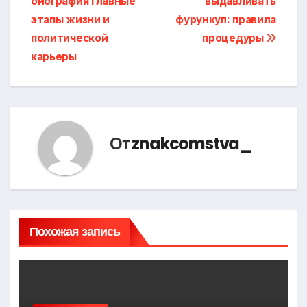
биография главные
выдавливать
по
этапы жизни и
фурункул: правила
записям
политической
процедуры
карьеры
От
znakcomstva_
Похожая запись