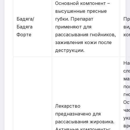
Основной компонент –
высушенные пресные
Бадяга/
губки. Препарат
Пр
Бадяга
применяют для
ви
Форте
рассасывания гнойников,
ко
заживления кожи после
деструкции.
На
сл
ма
по
гн
Ос
Лекарство
ча
предназначено для
ук
рассасывания жировика.
вр
Активные компоненты: