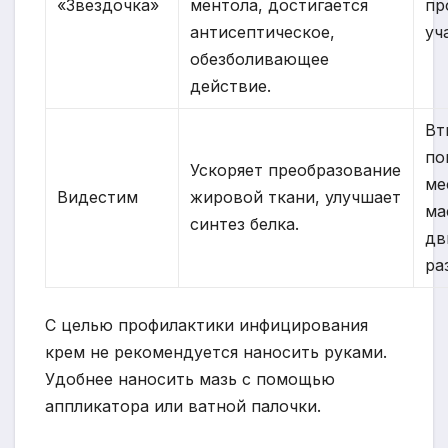
«Звездочка»
ментола, достигается
пр
антисептическое,
уч
обезболивающее
действие.
Вт
по
Ускоряет преобразование
ме
Видестим
жировой ткани, улучшает
ма
синтез белка.
дв
ра
С целью профилактики инфицирования
крем не рекомендуется наносить руками.
Удобнее наносить мазь с помощью
аппликатора или ватной палочки.