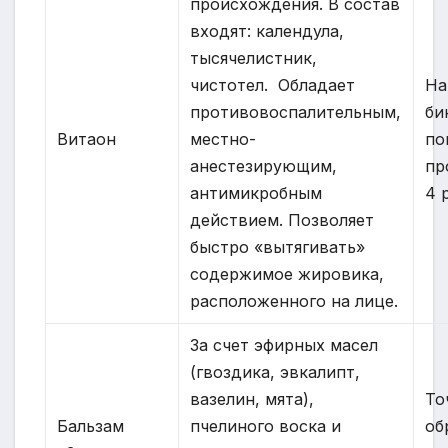
происхождения. В состав
входят: календула,
тысячелистник,
чистотел. Обладает
На
противовоспалительным,
би
Витаон
местно-
по
анестезирующим,
пр
антимикробным
4 
действием. Позволяет
быстро «вытягивать»
содержимое жировика,
расположенного на лице.
За счет эфирных масел
(гвоздика, эвкалипт,
вазелин, мята),
То
Бальзам
пчелиного воска и
об