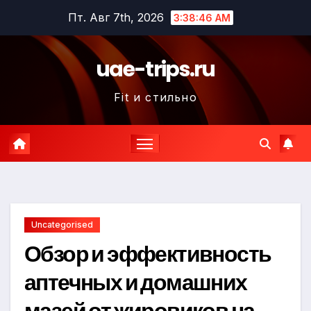
Перейти
Пт. Авг 7th, 2026
3:38:47 AM
к
содержимому
uae-trips.ru
Fit и стильно
Uncategorised
Обзор и эффективность
аптечных и домашних
мазей от жировиков на