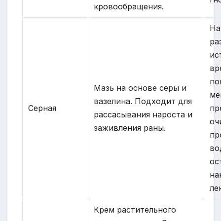
кровообращения.
На
ра
ис
вр
по
Мазь на основе серы и
ме
вазелина. Подходит для
Серная
пр
рассасывания нароста и
оч
заживления раны.
пр
во
ос
на
ле
Крем растительного