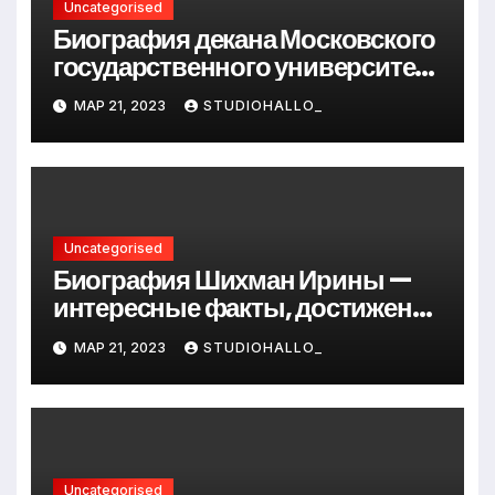
Uncategorised
Биография декана Московского
государственного университета
Андрея Сидорова — от студента
МАР 21, 2023
STUDIOHALLO_
до руководителя
Uncategorised
Биография Шихман Ирины —
интересные факты, достижения
и путь к успеху
МАР 21, 2023
STUDIOHALLO_
Uncategorised