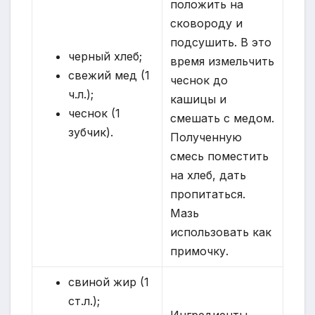
положить на
сковороду и
подсушить. В это
черный хлеб;
время измельчить
свежий мед (1
чеснок до
ч.л.);
кашицы и
чеснок (1
смешать с медом.
зубчик).
Полученную
смесь поместить
на хлеб, дать
пропитаться.
Мазь
использовать как
примочку.
свиной жир (1
ст.л.);