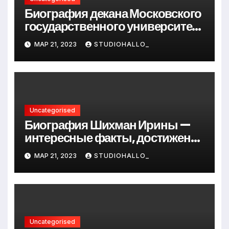
Биография декана Московского
государственного университета
Андрея Сидорова — от студента
МАР 21, 2023
STUDIOHALLO_
до руководителя
Uncategorised
Биография Шихман Ирины —
интересные факты, достижения
и путь к успеху
МАР 21, 2023
STUDIOHALLO_
Uncategorised