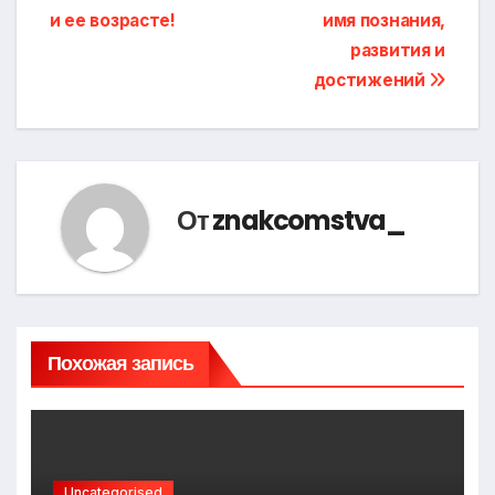
и ее возрасте!
имя познания,
развития и
достижений
От
znakcomstva_
Похожая запись
Uncategorised