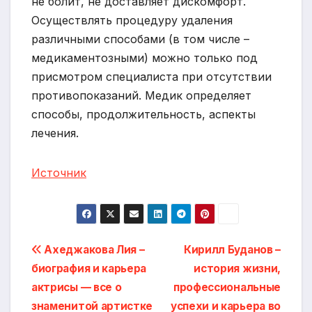
не болит, не доставляет дискомфорт.
Осуществлять процедуру удаления
различными способами (в том числе –
медикаментозными) можно только под
присмотром специалиста при отсутствии
противопоказаний. Медик определяет
способы, продолжительность, аспекты
лечения.
Источник
Навигация
Ахеджакова Лия –
Кирилл Буданов –
биография и карьера
история жизни,
по
актрисы — все о
профессиональные
записям
знаменитой артистке
успехи и карьера во