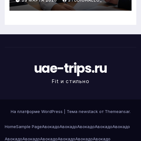
23 МАРТА 2026
STUDIOHALLO_
uae-trips.ru
Fit и стильно
На платформе WordPress
|
Тема newstack от
Themeansar
.
Home
Sample Page
Авокадо
Авокадо
Авокадо
Авокадо
Авокадо
Авокадо
Авокадо
Авокадо
Авокадо
Авокадо
Авокадо