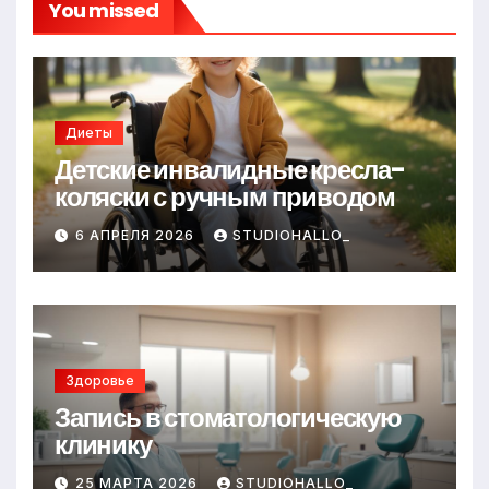
You missed
Диеты
Детские инвалидные кресла-
коляски с ручным приводом
6 АПРЕЛЯ 2026
STUDIOHALLO_
Здоровье
Запись в стоматологическую
клинику
25 МАРТА 2026
STUDIOHALLO_