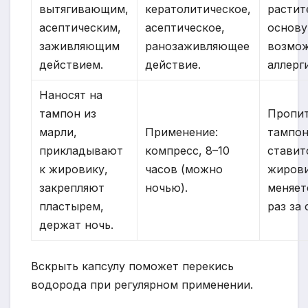
вытягивающим,
кератолитическое,
растит
асептическим,
асептическое,
основу
заживляющим
ранозаживляющее
возмо
действием.
действие.
аллерг
Наносят на
тампон из
Пропи
марли,
Применение:
тампо
прикладывают
компресс, 8–10
ставит
к жировику,
часов (можно
жирови
закрепляют
ночью).
меняет
пластырем,
раз за 
держат ночь.
Вскрыть капсулу поможет перекись
водорода при регулярном применении.