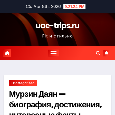
Перейти
Сб. Авг 8th, 2026
9:21:25 PM
к
содержимому
uae-trips.ru
Fit и стильно
Uncategorised
Мурзин Даян —
биография, достижения,
интересные факты