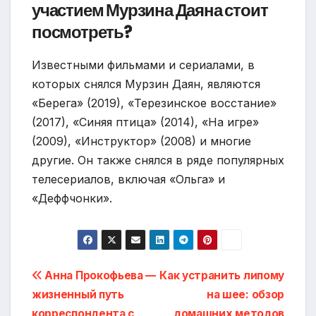
участием Мурзина Даяна стоит
посмотреть?
Известными фильмами и сериалами, в
которых снялся Мурзин Даян, являются
«Берега» (2019), «Терезинское восстание»
(2017), «Синяя птица» (2014), «На игре»
(2009), «Инструктор» (2008) и многие
другие. Он также снялся в ряде популярных
телесериалов, включая «Ольга» и
«Деффчонки».
Навигация
Анна Прокофьева —
Как устранить липому
жизненный путь
на шее: обзор
по
корреспондента с
домашних методов