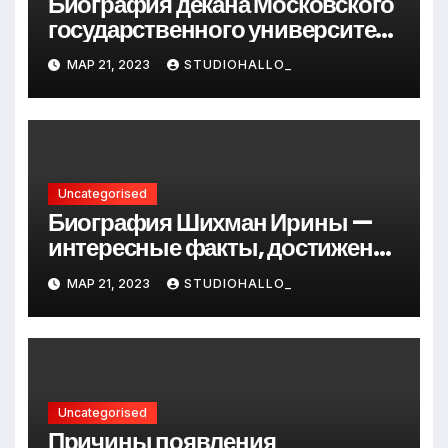
Биография декана Московского
государственного университета
Андрея Сидорова — от студента
МАР 21, 2023
STUDIOHALLO_
до руководителя
Uncategorised
Биография Шихман Ирины —
интересные факты, достижения
и путь к успеху
МАР 21, 2023
STUDIOHALLO_
Uncategorised
Причины появления