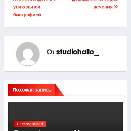
записям
уникальной
лечения
биографией
От
studiohallo_
Похожая запись
Uncategorised