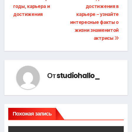
записям
годы, карьера и
достижения в
достижения
карьере – узнайте
интересные факты о
жизни знаменитой
актрисы
От
studiohallo_
Похожая запись