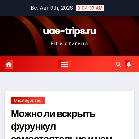
Перейти
Вс. Авг 9th, 2026
8:04:39 AM
к
содержимому
uae-trips.ru
Fit и стильно
Uncategorised
Можно ли вскрыть
фурункул
самостоятельно и чем