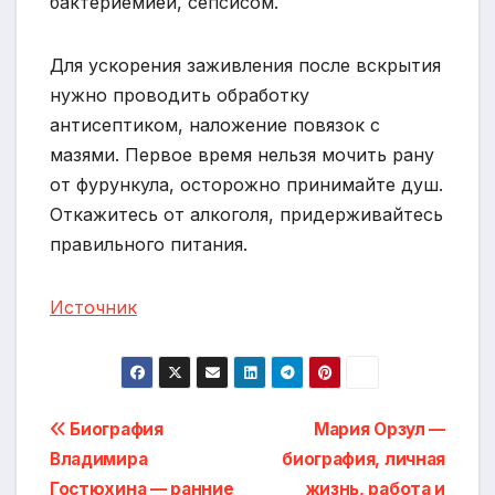
бактериемией, сепсисом.
Для ускорения заживления после вскрытия
нужно проводить обработку
антисептиком, наложение повязок с
мазями. Первое время нельзя мочить рану
от фурункула, осторожно принимайте душ.
Откажитесь от алкоголя, придерживайтесь
правильного питания.
Источник
Навигация
Биография
Мария Орзул —
Владимира
биография, личная
по
Гостюхина — ранние
жизнь, работа и