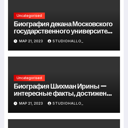
Uncategorised
Биография декана Московского
государственного университета
Андрея Сидорова — от студента
МАР 21, 2023
STUDIOHALLO_
до руководителя
Uncategorised
Биография Шихман Ирины —
интересные факты, достижения
и путь к успеху
МАР 21, 2023
STUDIOHALLO_