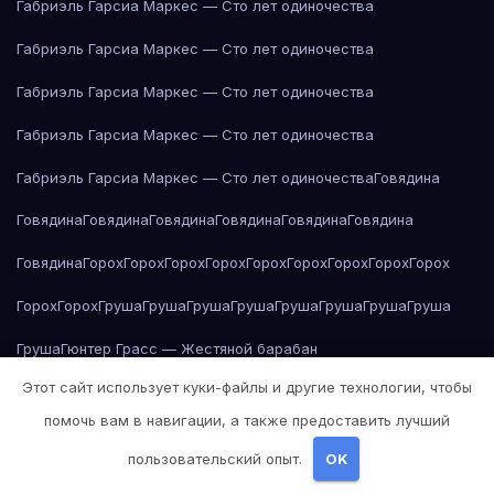
Габриэль Гарсиа Маркес — Сто лет одиночества
Габриэль Гарсиа Маркес — Сто лет одиночества
Габриэль Гарсиа Маркес — Сто лет одиночества
Габриэль Гарсиа Маркес — Сто лет одиночества
Габриэль Гарсиа Маркес — Сто лет одиночества
Говядина
Говядина
Говядина
Говядина
Говядина
Говядина
Говядина
Говядина
Горох
Горох
Горох
Горох
Горох
Горох
Горох
Горох
Горох
Горох
Горох
Груша
Груша
Груша
Груша
Груша
Груша
Груша
Груша
Груша
Гюнтер Грасс — Жестяной барабан
Этот сайт использует куки-файлы и другие технологии, чтобы
Даниэль Дефо — Робинзон Крузо
помочь вам в навигации, а также предоставить лучший
Дж. Д. Сэлинджер — Над пропастью во ржи
пользовательский опыт.
OK
Дж. К. Роулинг — Гарри Поттер и философский камень