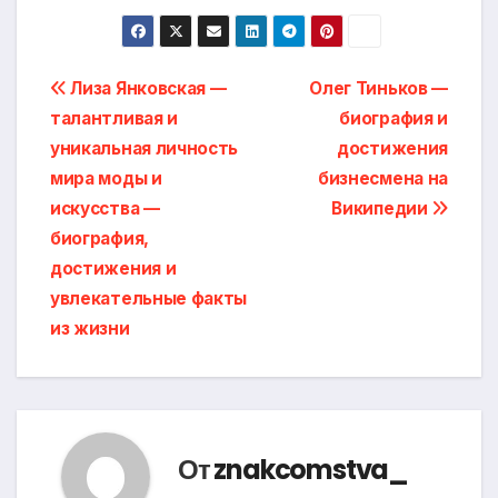
Навигация
Лиза Янковская —
Олег Тиньков —
талантливая и
биография и
по
уникальная личность
достижения
записям
мира моды и
бизнесмена на
искусства —
Википедии
биография,
достижения и
увлекательные факты
из жизни
От
znakcomstva_