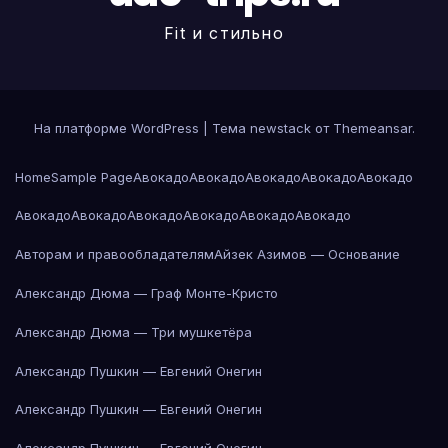
Fit и стильно
На платформе WordPress
|
Тема newstack от
Themeansar
.
Home
Sample Page
Авокадо
Авокадо
Авокадо
Авокадо
Авокадо
Авокадо
Авокадо
Авокадо
Авокадо
Авокадо
Авокадо
Авторам и правообладателям
Айзек Азимов — Основание
Александр Дюма — Граф Монте-Кристо
Александр Дюма — Три мушкетёра
Александр Пушкин — Евгений Онегин
Александр Пушкин — Евгений Онегин