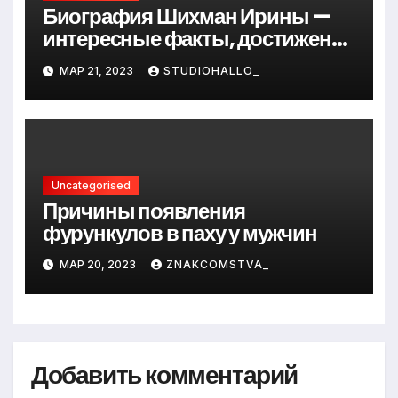
Биография Шихман Ирины —
интересные факты, достижения
и путь к успеху
МАР 21, 2023
STUDIOHALLO_
Uncategorised
Причины появления
фурункулов в паху у мужчин
МАР 20, 2023
ZNAKCOMSTVA_
Добавить комментарий