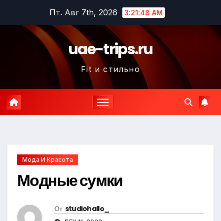
Перейти
Пт. Авг 7th, 2026
3:21:50 AM
к
содержимому
uae-trips.ru
Fit и стильно
Мода И Красота
Модные сумки
От
studiohallo_