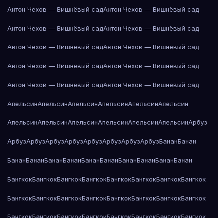
Антон Чехов — Вишнёвый сад
Антон Чехов — Вишнёвый сад
Антон Чехов — Вишнёвый сад
Антон Чехов — Вишнёвый сад
Антон Чехов — Вишнёвый сад
Антон Чехов — Вишнёвый сад
Антон Чехов — Вишнёвый сад
Антон Чехов — Вишнёвый сад
Антон Чехов — Вишнёвый сад
Антон Чехов — Вишнёвый сад
Апельсин
Апельсин
Апельсин
Апельсин
Апельсин
Апельсин
Апельсин
Апельсин
Апельсин
Апельсин
Апельсин
Апельсин
Арбуз
Арбуз
Арбуз
Арбуз
Арбуз
Арбуз
Арбуз
Арбуз
Арбуз
Банан
Банан
Банан
Банан
Банан
Банан
Банан
Банан
Банан
Банан
Банан
Банан
Бангкок
Бангкок
Бангкок
Бангкок
Бангкок
Бангкок
Бангкок
Бангкок
Бангкок
Бангкок
Бангкок
Бангкок
Бангкок
Бангкок
Бангкок
Бангкок
Бангкок
Бангкок
Бангкок
Бангкок
Бангкок
Бангкок
Бангкок
Бангкок