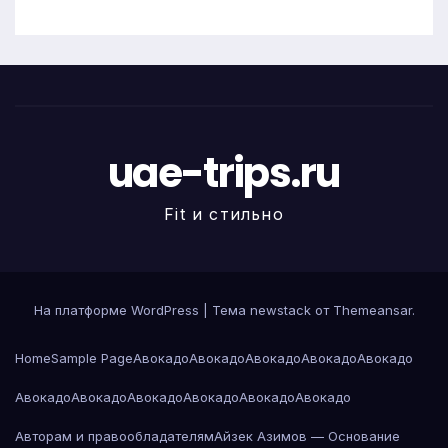
uae-trips.ru
Fit и стильно
На платформе WordPress
|
Тема newstack от
Themeansar
.
Home
Sample Page
Авокадо
Авокадо
Авокадо
Авокадо
Авокадо
Авокадо
Авокадо
Авокадо
Авокадо
Авокадо
Авокадо
Авторам и правообладателям
Айзек Азимов — Основание