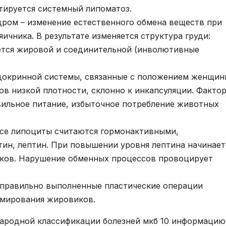
ируется системный липоматоз.
ром – изменение естественного обмена веществ при
ичника. В результате изменяется структура груди:
ется жировой и соединительной (инволютивные
докринной системы, связанные с положением женщин
в низкой плотности, склонно к инкапсуляции. Факто
вильное питание, избыточное потребление животных
Все липоциты считаются гормонактивными,
ин, лептин. При повышении уровня лептина начинает
иков. Нарушение обменных процессов провоцирует
еправильно выполненные пластические операции
рмирования жировиков.
народной классификации болезней мкб 10 информацию