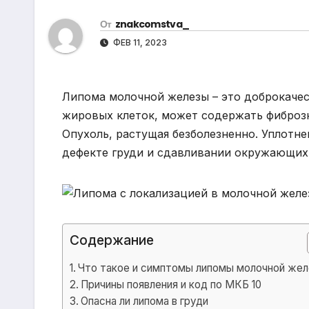
р
m
l
От
znakcomstva_
а
a
ФЕВ 11, 2023
в
s
и
s
т
Липома молочной железы – это доброкаче
n
ь
жировых клеток, может содержать фиброз
i
Опухоль, растущая безболезненно. Уплотн
k
дефекте груди и сдавливании окружающих 
i
Содержание
Что такое и симптомы липомы молочной же
Причины появления и код по МКБ 10
Опасна ли липома в груди