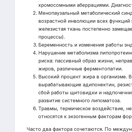
хромосомными аберрациями. Диагност
Менопаузальный метаболический синд
возрастной инволюции всех функций я
железистая ткань постепенно замеща
процессы).
Беременность и изменения работы эн
Нарушение метаболизма липопротеино
риска: пассивный образ жизни, непра
жиров, различные ферментопатии.
Высокий процент жира в организме. 
вырабатывающие адипонектин, резист
сбой работы щитовидки и надпочечн
развитие системного липоматоза.
Травмы, термическое воздействие, н
относятся к экзогенным факторам фо
Часто два фактора сочетаются. По между