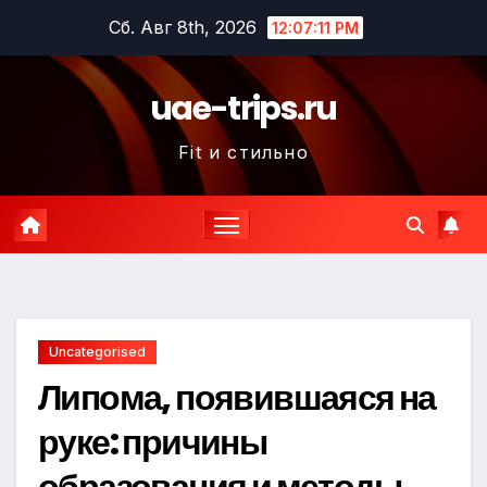
Перейти
Сб. Авг 8th, 2026
12:07:12 PM
к
содержимому
uae-trips.ru
Fit и стильно
Uncategorised
Липома, появившаяся на
руке: причины
образования и методы