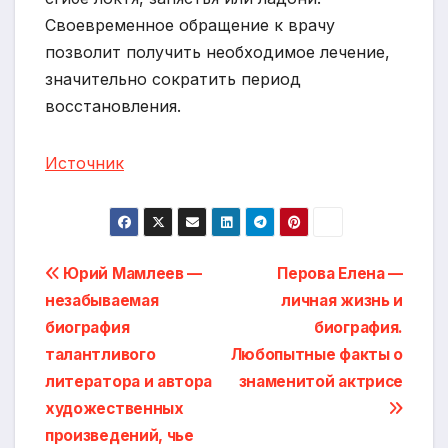
Своевременное обращение к врачу
позволит получить необходимое лечение,
значительно сократить период
восстановления.
Источник
Навигация
Юрий Мамлеев —
Перова Елена —
незабываемая
личная жизнь и
по
биография
биография.
записям
талантливого
Любопытные факты о
литератора и автора
знаменитой актрисе
художественных
произведений, чье