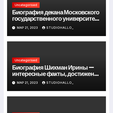
Uncategorised
Биография декана Московского
государственного университета
Андрея Сидорова — от студента
МАР 21, 2023
STUDIOHALLO_
до руководителя
Uncategorised
Биография Шихман Ирины —
интересные факты, достижения
и путь к успеху
МАР 21, 2023
STUDIOHALLO_