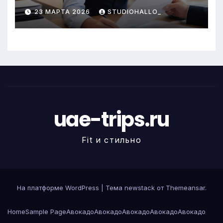
23 МАРТА 2026
STUDIOHALLO_
uae-trips.ru
Fit и стильно
На платформе WordPress
|
Тема newstack от
Themeansar
.
Home
Sample Page
Авокадо
Авокадо
Авокадо
Авокадо
Авокадо