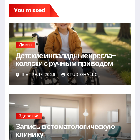
You missed
Диеты
Детские инвалидные кресла-
коляски с ручным приводом
6 АПРЕЛЯ 2026
STUDIOHALLO_
Здоровье
Запись в стоматологическую
клинику