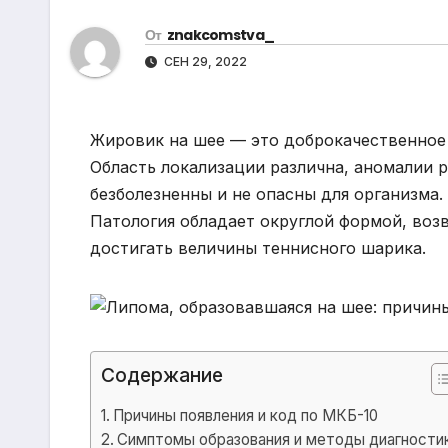
р
m
l
От
znakcomstva_
а
a
СЕН 29, 2022
в
s
и
s
т
Жировик на шее — это доброкачественное 
n
ь
Область локализации различна, аномалии 
i
безболезненны и не опасны для организма. 
k
Патология обладает округлой формой, во
достигать величины теннисного шарика.
i
Содержание
Причины появления и код по МКБ-10
Симптомы образования и методы диагности