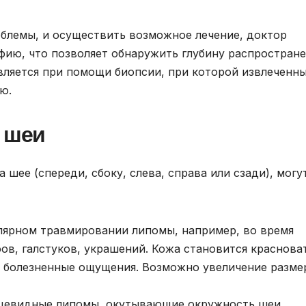
облемы, и осуществить возможное лечение, доктор
ию, что позволяет обнаружить глубину распростран
является при помощи биопсии, при которой извлеченн
ю.
е шеи
шее (спереди, сбоку, слева, справа или сзади), могу
улярном травмировании липомы, например, во время
ов, галстуков, украшений. Кожа становится краснова
ь болезненные ощущения. Возможно увеличение разме
ьцевидные липомы, окутывающие окружность шеи.