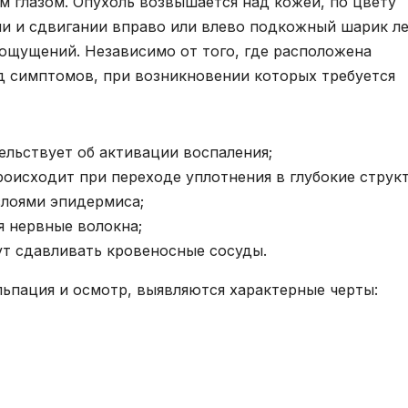
 глазом. Опухоль возвышается над кожей, по цвету
и и сдвигании вправо или влево подкожный шарик ле
 ощущений. Независимо от того, где расположена
яд симптомов, при возникновении которых требуется
льствует об активации воспаления;
оисходит при переходе уплотнения в глубокие струк
слоями эпидермиса;
 нервные волокна;
т сдавливать кровеносные сосуды.
льпация и осмотр, выявляются характерные черты: