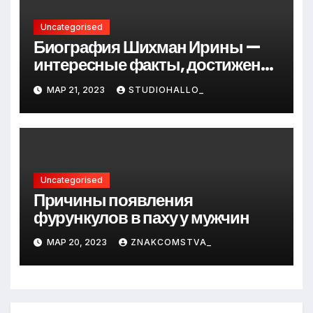
Uncategorised
Биография Шихман Ирины —
интересные факты, достижения
и путь к успеху
МАР 21, 2023
STUDIOHALLO_
Uncategorised
Причины появления
фурункулов в паху у мужчин
МАР 20, 2023
ZNAKCOMSTVA_