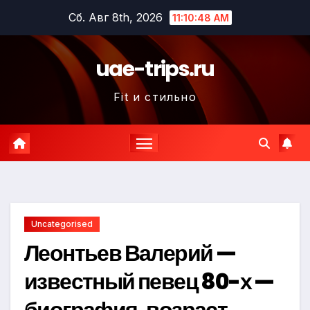
Перейти
Сб. Авг 8th, 2026
11:10:49 AM
к
содержимому
uae-trips.ru
Fit и стильно
Uncategorised
Леонтьев Валерий —
известный певец 80-х —
биография, возраст,