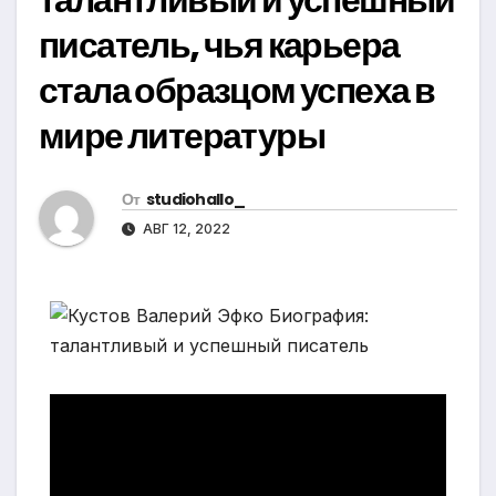
писатель, чья карьера
стала образцом успеха в
мире литературы
От
studiohallo_
АВГ 12, 2022