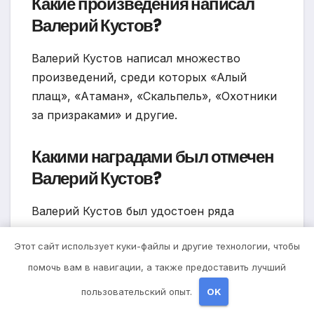
Какие произведения написал
Валерий Кустов?
Валерий Кустов написал множество
произведений, среди которых «Алый
плащ», «Атаман», «Скальпель», «Охотники
за призраками» и другие.
Какими наградами был отмечен
Валерий Кустов?
Валерий Кустов был удостоен ряда
престижных литературных наград,
Этот сайт использует куки-файлы и другие технологии, чтобы
включая премию «Ефко», премию «Русская
фантастика» и другие.
помочь вам в навигации, а также предоставить лучший
пользовательский опыт.
OK
Какова биография Валерия