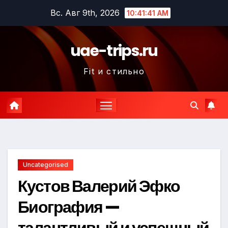
Перейти
Вс. Авг 9th, 2026
10:41:42 AM
к
содержимому
uae-trips.ru
Fit и стильно
Uncategorised
Кустов Валерий Эфко
Биография —
талантливый и успешный