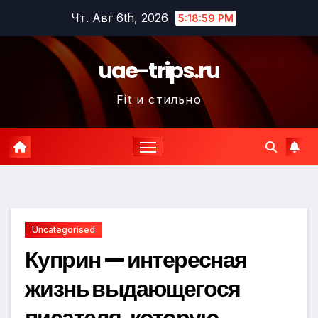
Перейти
Чт. Авг 6th, 2026
5:19:00 PM
к
содержимому
uae-trips.ru
Fit и стильно
Uncategorised
Куприн — интересная
жизнь выдающегося
писателя, которую