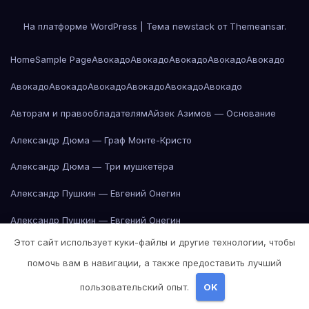
На платформе WordPress
|
Тема newstack от
Themeansar
.
Home
Sample Page
Авокадо
Авокадо
Авокадо
Авокадо
Авокадо
Авокадо
Авокадо
Авокадо
Авокадо
Авокадо
Авокадо
Авторам и правообладателям
Айзек Азимов — Основание
Александр Дюма — Граф Монте-Кристо
Александр Дюма — Три мушкетёра
Александр Пушкин — Евгений Онегин
Александр Пушкин — Евгений Онегин
Этот сайт использует куки-файлы и другие технологии, чтобы
Александр Пушкин — Евгений Онегин
помочь вам в навигации, а также предоставить лучший
Александр Пушкин — Евгений Онегин
пользовательский опыт.
OK
Александр Пушкин — Евгений Онегин