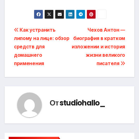
Навигация
Как устранить
Чехов Антон —
липому на лице: обзор
биография в кратком
по
средств для
изложении и история
записям
домашнего
жизни великого
применения
писателя
От
studiohallo_