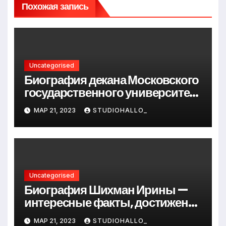
Похожая запись
Uncategorised
Биография декана Московского
государственного университета
Андрея Сидорова — от студента
МАР 21, 2023
STUDIOHALLO_
до руководителя
Uncategorised
Биография Шихман Ирины —
интересные факты, достижения
и путь к успеху
МАР 21, 2023
STUDIOHALLO_