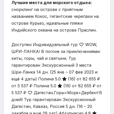
Лучшие места для морского отдыха:
снорклинг на острове с приятным
названием Кокос, гигантские черепахи на
острове Курьез, идеальные пляжи
Индийского океана на острове Праслин.
Доступен Индивидуальный тур
WOW,
ШРИ-ЛАНКА! В погоне за приключениями:
киты, горы, чай и святыни. Тур
гарантирован Экскурсионный 3 места
Шри-Ланка
14 дн.
(25 янв – 07 фев 2023 и
ещё 4 даты)
Полина 5.0
(16)
от 82 655 ₽
от 5 537 ₽
Полина 5.0
(16)
от 82 655 ₽
от
5 537 ₽
Дагестан.Горы+Море+Дербент!5
дней! Тур гарантирован Экскурсионный
Дагестан, Кавказ, Россия
5 дн.
(16 – 20
декабря и ещё 29 дат)
Абдулнасир 4.8