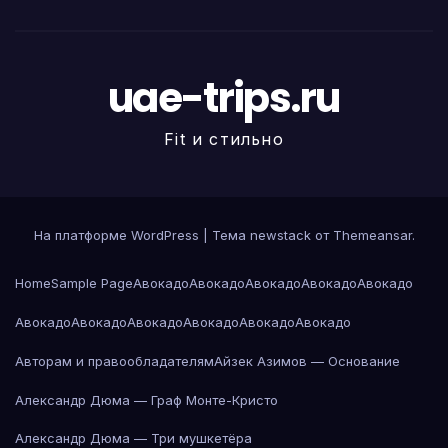
uae-trips.ru
Fit и стильно
На платформе WordPress
|
Тема newstack от
Themeansar
.
Home
Sample Page
Авокадо
Авокадо
Авокадо
Авокадо
Авокадо
Авокадо
Авокадо
Авокадо
Авокадо
Авокадо
Авокадо
Авторам и правообладателям
Айзек Азимов — Основание
Александр Дюма — Граф Монте-Кристо
Александр Дюма — Три мушкетёра