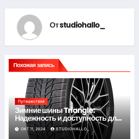
От
studiohallo_
Похожая запись
Путешествия
Зимние шины Triangle:
Надежность и доступность для
зимних дорог
ОКТ 11, 2024
STUDIOHALLO_