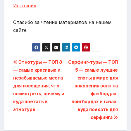
Источник
Спасибо за чтение материалов на нашем
сайте
Навигация
Этнотуры — ТОП 8
Серфинг-туры — ТОП
— самые красивые и
5 — самые лучшие
по
незабываемые места
споты в мире для
записям
для посещения, что
покорения волн на
посмотреть, почему и
фанбордах,
куда поехать в
лонгбордах и ганах,
этнотуре
куда поехать для
серфинга