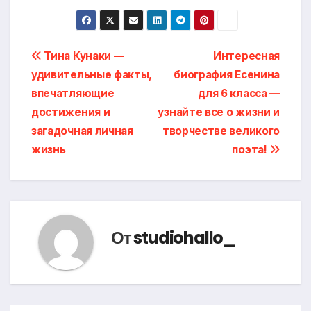
Навигация
Тина Кунаки —
Интересная
удивительные факты,
биография Есенина
по
впечатляющие
для 6 класса —
записям
достижения и
узнайте все о жизни и
загадочная личная
творчестве великого
жизнь
поэта!
От
studiohallo_