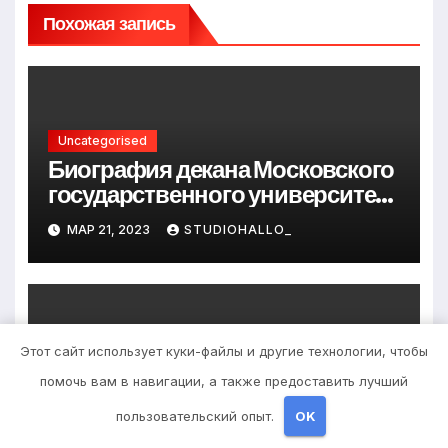
Похожая запись
Uncategorised
Биография декана Московского
государственного университета
Андрея Сидорова — от студента
МАР 21, 2023
STUDIOHALLO_
до руководителя
Этот сайт использует куки-файлы и другие технологии, чтобы
Uncategorised
Биография Шихман Ирины —
помочь вам в навигации, а также предоставить лучший
интересные факты, достижения
пользовательский опыт.
OK
и путь к успеху
МАР 21, 2023
STUDIOHALLO_