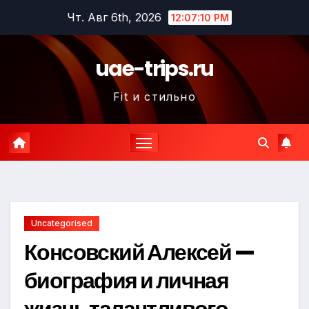
Перейти
Чт. Авг 6th, 2026
12:07:11 PM
к
содержимому
uae-trips.ru
Fit и стильно
Uncategorised
Консовский Алексей —
биография и личная
жизнь талантливого