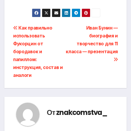
Навигация
Как правильно
Иван Бунин —
использовать
биография и
по
Фукорцин от
творчество для 11
записям
бородавок и
класса — презентация
папиллом:
инструкция, состав и
аналоги
От
znakcomstva_