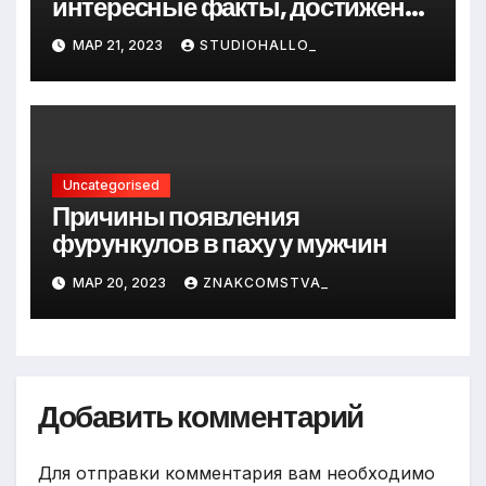
интересные факты, достижения
и путь к успеху
МАР 21, 2023
STUDIOHALLO_
Uncategorised
Причины появления
фурункулов в паху у мужчин
МАР 20, 2023
ZNAKCOMSTVA_
Добавить комментарий
Для отправки комментария вам необходимо