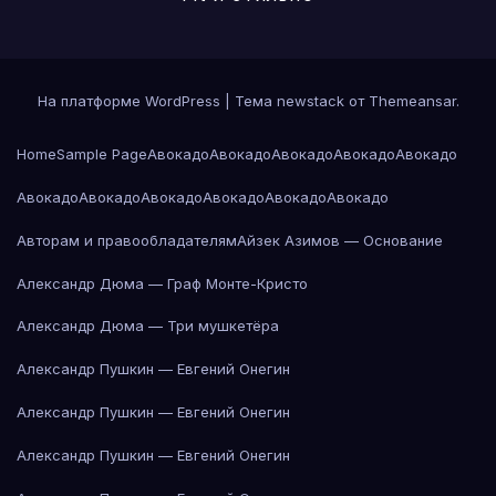
На платформе WordPress
|
Тема newstack от
Themeansar
.
Home
Sample Page
Авокадо
Авокадо
Авокадо
Авокадо
Авокадо
Авокадо
Авокадо
Авокадо
Авокадо
Авокадо
Авокадо
Авторам и правообладателям
Айзек Азимов — Основание
Александр Дюма — Граф Монте-Кристо
Александр Дюма — Три мушкетёра
Александр Пушкин — Евгений Онегин
Александр Пушкин — Евгений Онегин
Александр Пушкин — Евгений Онегин