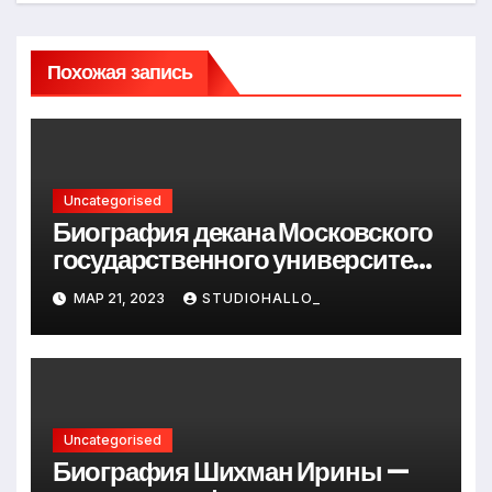
Похожая запись
Uncategorised
Биография декана Московского
государственного университета
Андрея Сидорова — от студента
МАР 21, 2023
STUDIOHALLO_
до руководителя
Uncategorised
Биография Шихман Ирины —