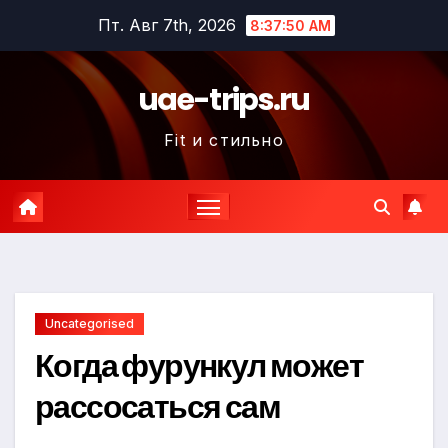
Перейти
Пт. Авг 7th, 2026
8:37:51 AM
к
содержимому
uae-trips.ru
Fit и стильно
Uncategorised
Когда фурункул может
рассосаться сам